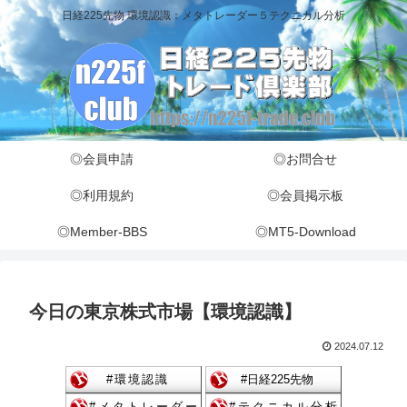
日経225先物 環境認識：メタトレーダー５テクニカル分析
◎会員申請
◎お問合せ
◎利用規約
◎会員掲示板
◎Member-BBS
◎MT5-Download
今日の東京株式市場【環境認識】
2024.07.12