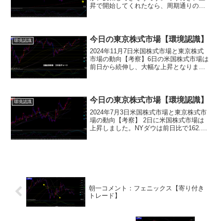
昇で開始してくれたなら、周期通りの動
きです。（１）（２）を起点とした、ト
レンドラインは機能しています。昨日、
1H-4Hが買い転換した時にも書きました
が、買いサイン発生後...
今日の東京株式市場【環境認識】
環境認識
2024年11月7日米国株式市場と東京株式
市場の動向【考察】6日の米国株式市場は
前日から続伸し、大幅な上昇となりまし
た。NYダウ平均株価は1508.05ドル上昇
して4万3729.93ドル、ナスダック総合指
数も544.29ポイント上がり1万8...
今日の東京株式市場【環境認識】
環境認識
2024年7月3日米国株式市場と東京株式市
場の動向【考察】 2日に米国株式市場は
上昇しました。NYダウは前日比で162.33
ドル上昇し、39331.85ドルで取引を終え
ました。また、ナスダック総合指数も
149.463ポイント上昇し、1802...
朝一コメント：フェニックス【寄り付き
トレード】