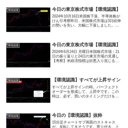
今日の東京株式市場【環境認識】
環境認識
2024年10月16日米国株下落、半導体株が
けん引考察昨日、米国株式市場は3日続伸
の勢いを失い、大幅に下落しました。特
に、NYダウ平均工業株指数は324ドル安
と大きく下げており、ナスダック総合指
数も187ポイント安と、ハイテク株を中心
に売り...
今日の東京株式市場【環境認識】
環境認識
2024年6月24日 月曜日米国株式市場：21
日の振り返りと24日の東京市場の見通し
【考察】米経済指標は好悪入り混じる。6
月総合PMI速報値は市場予想を上回り、
景気回復を期待させる。一方、5月景気先
行指数は市場予想を下回り、景気減速懸
念も浮...
【環境認識】すべてが上昇サイン
環境認識
すべてが上昇サインの時。パーフェクト
オーダーを形成して、上昇中です。この
時は、必ず、買いのタイミングだけを探
ることです。間違っても、絶対に、売り
はしないこと！！！売りのリスク度
「10」です。完璧な『逆張りトレード』
となります。
今日の【環境認識】抜粋
環境認識
15分足チャートサブ画面のストキャス
が、反転してきそうです。寄り付き、上