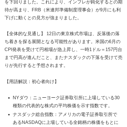
を下回りました。これにより、インフレが鈍化するとの期
待が高まり、FRB（米連邦準備制度理事会）が9月にも利
下げに動くとの見方が強まりました。
【全体的な見通し】 12日の東京株式市場は、反落後の落
ち着きを探る展開となる可能性があります。米国の6月の
CPI発表を受けて円相場が急上昇し、一時1ドル＝157円台
まで円高が進んだこと、またナスダックの下落を受けて売
りが先行すると予想されます。
【用語解説：初心者向け】
NYダウ：ニューヨーク証券取引所に上場している30
種類の代表的な株式の平均株価を示す指数です。
ナスダック総合指数：アメリカの電子証券取引所で
あるNASDAQに上場している全銘柄の株価をもとに