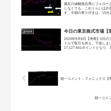
週足の値幅抵抗帯にフォロー
しなくても、これくらいは許
す。今朝の寄り付きは、15分
今日の東京株式市場【
環境認識
2024年9月6日【考察】5日の
ドルで取引を終え、下落しまし
17,127.661ポイントとなり、
朝一コメント：フェニックス【
朝一コメ