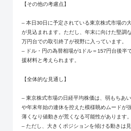
【その他の考慮点】
– 本日30日に予定されている東京株式市場
が見込まれます。ただし、年末に向けた堅調
万円台での取引終了が視野に入っています。
– ドル・円の為替相場が1ドル＝157円台後
援材料と考えられます。
【全体的な見通し】
– 東京株式市場の日経平均株価は、弱もちあ
や年末年始の連休を控えた模様眺めムードが
薄くなり値動きが荒くなる可能性があります
– ただし、大きくポジションを傾ける動きは