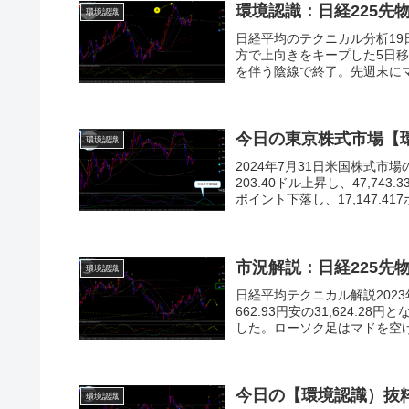
環境認識：日経225先
環境認識
日経平均のテクニカル分析19
方で上向きをキープした5日
を伴う陰線で終了。先週末にマ
今日の東京株式市場【
環境認識
2024年7月31日米国株式市
203.40ドル上昇し、47,7
ポイント下落し、17,147.417ポ
市況解説：日経225先
環境認識
日経平均テクニカル解説202
662.93円安の31,624.
した。ローソク足はマドを空け
今日の【環境認識）抜
環境認識