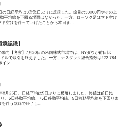
物
日の日経平均は3営業日ぶりに反落した。節目の33000円やその上
移動平均線を下回る場面はなかった。一方、ローソク足はマド空け
ド空けを伴って上げたことから本日ま...
環境認識】
場の動向【考察】7月30日の米国株式市場では、NYダウが前日比
43.33ドルで取引を終えました。一方、ナスダック総合指数は222.784
イン...
物
3年8月25日、日経平均は5日ぶりに反落しました。終値は前日比
28円となり、5日移動平均線、75日移動平均線、5日移動平均線を下回りま
を伴う陰線で終了し...
粋