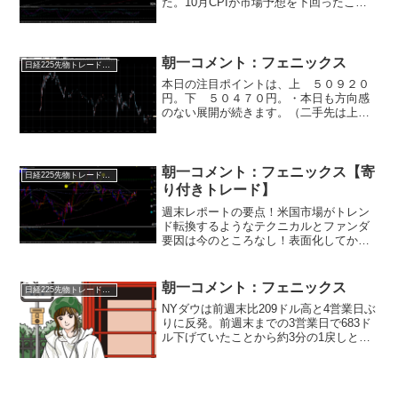
た。10月CPIが市場予想を下回ったこと
で米長期金利が急低下。10年金利が4.5％
を下回ったことで米国株はほぼ全面高の
お祭り騒ぎとなりました。また、つなぎ
予算成...
朝一コメント：フェニックス
日経225先物トレード倶楽部
本日の注目ポイントは、上 ５０９２０
円。下 ５０４７０円。・本日も方向感
のない展開が続きます。（二手先は上な
ので買いが優勢！）・基本的に上値を追
った買いは厳禁。下がった位置で対応で
す。（MAを参考に！５万の大台割れがカ
ットライン。）・５０５...
朝一コメント：フェニックス【寄
日経225先物トレード倶楽部
り付きトレード】
週末レポートの要点！米国市場がトレン
ド転換するようなテクニカルとファンダ
要因は今のところなし！表面化してから
対応していく局面。日本市場は大きな波
動は『上昇波動』のまま。目先は３５７
７０円を割ったことにより『黄４』の調
朝一コメント：フェニックス
日経225先物トレード倶楽部
整波へ！（上げ波動の中の...
NYダウは前週末比209ドル高と4営業日ぶ
りに反発。前週末までの3営業日で683ド
ル下げていたことから約3分の1戻しとな
ります。相場の中身を見ると中小型株で
構成する株価指数ラッセル2000が1%超の
上げとなっていることから、今まで上げ
ていな...