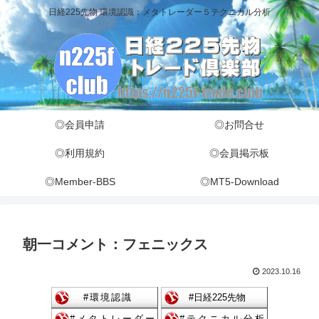
日経225先物 環境認識：メタトレーダー５テクニカル分析
◎会員申請
◎お問合せ
◎利用規約
◎会員掲示板
◎Member-BBS
◎MT5-Download
朝一コメント：フェニックス
2023.10.16