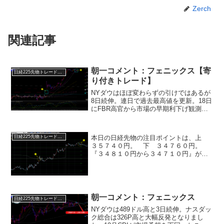
Zerch
関連記事
朝一コメント：フェニックス【寄
日経225先物トレード倶楽部
り付きトレード】
NYダウはほぼ変わらずの引けではあるが
8日続伸。連日で過去最高値を更新。18日
にFBR高官から市場の早期利下げ観測を
けん制する発言が相次ぎましたが、強い
経済が続いている中での利上げ停止、さ
らには利下げに転換するということで米
本日の日経先物の注目ポイントは、上
日経225先物トレード倶楽部
国市場は夢想状態...
３５７４０円。 下 ３４７６０円。
『３４８１０円から３４７１０円』が下
値抵抗帯。一旦は切り返す想定をする価
格帯となります。（中値⇒３４７６０
円）『３５６３０円から３５７４０円』
が上値抵抗帯。３５７４０円を...
朝一コメント：フェニックス
日経225先物トレード倶楽部
NYダウは489ドル高と3日続伸。ナスダッ
ク総合は326P高と大幅反発となりまし