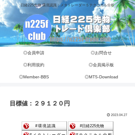
日経225先物 環境認識：メタトレーダー５テクニカル分析
◎会員申請
◎お問合せ
◎利用規約
◎会員掲示板
◎Member-BBS
◎MT5-Download
目標値：２９１２０円
2023.04.27