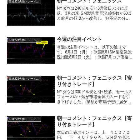
朝一コメント：フェニックス
日経225先物トレード倶楽部
NYダウは240ドル安と3営業日ぶりに反
落。3月の米ISM製造業景況感指数が50.3
と前月の47.8から改善し、好不況の分か
れ目である50を上回ってきました。この
発表を受け米長期金利が4.3%台前半まで
上昇。今週は重要な米経済指標が多いだ
け...
今週の注目イベント
日経225先物トレード倶楽部
今週の注目イベントは、以下の通りで
す。8月1日（月）：米国8月ISM製造業景
況指数8月2日（火）：米国7月コア価格指
数8月2日（火）：中国8月製造業PMI8月3
日（水）：欧州6月CPI8月3日（水）：米
国4-6月期GDP改定値8月4日（木）...
朝一コメント：フェニックス【寄
日経225先物トレード倶楽部
り付きトレード】
NYダウは330ドル安と3日続落。セールス
フォースの下落が市場全体のムードを引
き下げました。(業績が市場予想に届かず)
今夜発表される米PCE物価指数でこの調
整ムードを変えてこれるかに注目となり
ます。※37612ドルを割れば次の切り返し
朝一コメント：フェニックス【寄
日経225先物トレード倶楽部
後に大...
り付きトレード】
本日の上値ポイントは、上 ４１０７０
円。 下 ４０７９０円。５分足で見れ