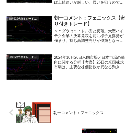
ば上値追いが厳しい。買いを狙うのであ
れば４０７９０円を下値サポートに４０
８００円近くの押し目を待つタイミング
となります。４１０７０円を抜けてくれ
朝一コメント：フェニックス【寄
日経225先物トレード倶楽部
ば４１２２０円方向へ！６...
り付きトレード】
ＮＹダウは５７ドル安と反落。大型ハイ
テク企業の決算発表を前に様子見姿勢が
強まり、持ち高調整売りが優勢となって
います。(アルファベットとテスラは時間
外で下落)週後半に発表される４－６月期
の米ＧＤＰ速報値や６月の米ＰＣＥは金
2024年10月26日米国市場と日本市場の動
日経225先物トレード倶楽部
融政策を読む上でも重...
向に関する分析【考察】25日の米国株式
市場は、主要な株価指数が異なる動きを
見せました。ダウ平均は前日比259.96ド
ルの下落で終わりましたが、ナスダック
は103.12ポイントの上昇で取引を終了し
ま...
朝一コメント：フェニックス