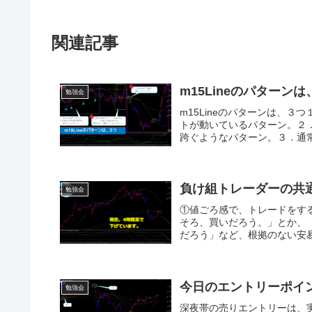
関連記事
m15Lineのパターン
勉強会
m15Lineのパターンは、３
トが動いているパターン。２．
跨ぐようなパターン。３．通常のm
負け組トレーダーの共
勉強会
①値ごろ感で、トレードをす
そろ、買いだろう。」とか、
だろう」など、根拠のない安易
今日のエントリーポイ
勉強会
深夜帯の売りエントリーは、