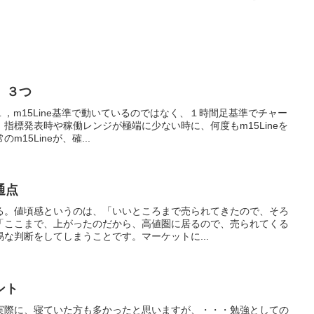
は、３つ
つ１，m15Line基準で動いているのではなく、１時間足基準でチャー
指標発表時や稼働レンジが極端に少ない時に、何度もm15Lineを
15Lineが、確...
通点
る。値頃感というのは、「いいところまで売られてきたので、そろ
「ここまで、上がったのだから、高値圏に居るので、売られてくる
な判断をしてしまうことです。マーケットに...
ント
実際に、寝ていた方も多かったと思いますが、・・・勉強としての