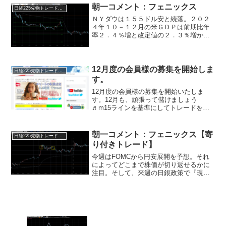
まで上昇する場面もありましたが、米長
朝一コメント：フェニックス
日経225先物トレード倶楽部
期金...
ＮＹダウは１５５ドル安と続落。２０２
４年１０－１２月の米ＧＤＰは前期比年
率２．４％増と改定値の２．３％増から
上方修正。米経済は強いという内容を示
しているため、普通であればリバウンド
の材料となりますが、関税政策によるこ
の先の経済悪化懸念から上...
12月度の会員様の募集を開始しま
日経225先物トレード倶楽部
す。
12月度の会員様の募集を開始いたしま
す。12月も、頑張って儲けましょう
♬m15ラインを基準にしてトレードをす
る。これを、共に、極めましょう。よろ
しくお願いいたします。ヘッダーの申請
リンクから申し込みページに行けます。
朝一コメント：フェニックス【寄
日経225先物トレード倶楽部
どちらから申請をしていた...
り付きトレード】
今週はFOMCから円安展開を予想。それ
によってどこまで株価が切り返せるかに
注目。そして、来週の日銀政策で『現状
維持』を発表され為替がどう動くかで年
末年始の相場が決まってくると思われま
す。思惑での動きが引き続き続きま
す・・・・・・・・・・・・...