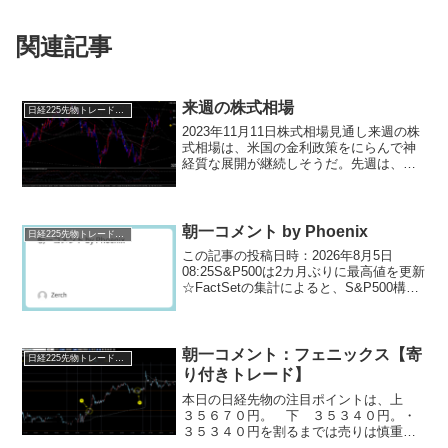
関連記事
来週の株式相場
日経225先物トレード倶楽部
2023年11月11日株式相場見通し来週の株
式相場は、米国の金利政策をにらんで神
経質な展開が継続しそうだ。先週は、パ
ウエル米連邦準備理事会（FRB）議長が
インフレ動向によっては追加利上げを再
び示唆したことで、米長期金利が上昇
し、株式市場は下...
朝一コメント by Phoenix
日経225先物トレード倶楽部
この記事の投稿日時：2026年8月5日
08:25S&P500は2カ月ぶりに最高値を更新
☆FactSetの集計によると、S&P500構成
銘柄の2026年第2四半期（4〜6月期）利
益成長率は前年同期比 +47% と記録的な
増益ペースです☆約9...
朝一コメント：フェニックス【寄
日経225先物トレード倶楽部
り付きトレード】
本日の日経先物の注目ポイントは、上
３５６７０円。 下 ３５３４０円。・
３５３４０円を割るまでは売りは慎重
に！ （まだ下げるという言語化が少な