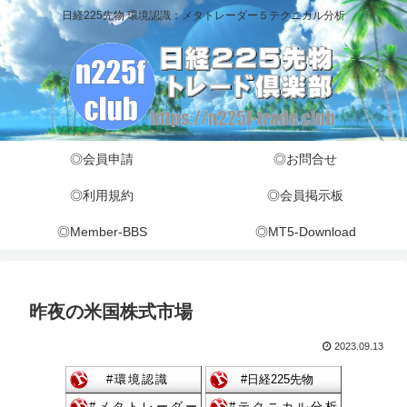
日経225先物 環境認識：メタトレーダー５テクニカル分析
◎会員申請
◎お問合せ
◎利用規約
◎会員掲示板
◎Member-BBS
◎MT5-Download
昨夜の米国株式市場
2023.09.13