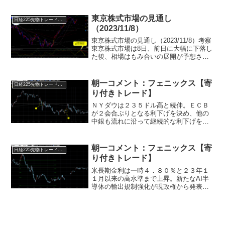
い状態）・３５６７０円を抜けてくれば
３５７６０円方向へ！・３５３４０円を
東京株式市場の見通し
日経225先物トレード倶楽部
割れば３４９９０円を試す展...
（2023/11/8）
東京株式市場の見通し（2023/11/8）考察
東京株式市場は8日、前日に大幅に下落し
た後、相場はもみ合いの展開が予想され
ます。前日の米国株式市場が上昇したこ
とを受け、日経平均株価は買い先行のス
タートが予想されます。ただし、水曜日
朝一コメント：フェニックス【寄
日経225先物トレード倶楽部
は特別清算指...
り付きトレード】
ＮＹダウは２３５ドル高と続伸。ＥＣＢ
が２会合ぶりとなる利下げを決め、他の
中銀も流れに沿って継続的な利下げをす
るだろうとの思惑からハイテク株を中心
に上昇しています。ノーランディング、
ソフトランディング期待。そこに低下し
朝一コメント：フェニックス【寄
日経225先物トレード倶楽部
ていく米長期金利が株価の...
り付きトレード】
米長期金利は一時４．８０％と２３年１
１月以来の高水準まで上昇。新たなAI半
導体の輸出規制強化が現政権から発表さ
れるなどエヌビディアを筆頭に宇宙株
等、ハイテク全般は引き続き調整が続い
ています。１５日の変化日からの展開に
要注目です。日経先物は４...