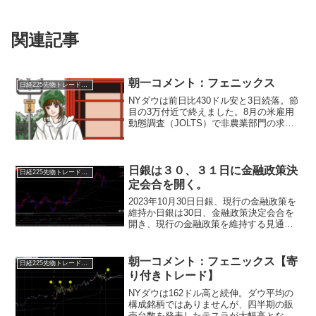
関連記事
朝一コメント：フェニックス
日経225先物トレード倶楽部
NYダウは前日比430ドル安と3日続落。節
目の3万付近で終えました。8月の米雇用
動態調査（JOLTS）で非農業部門の求人
件数が市場予想を上回り、米長期金利が
4.8%台に乗せる場面がありました。一向
に上げ止まりを見せない長期金利に対し
て、株式...
日銀は３０、３１日に金融政策決
日経225先物トレード倶楽部
定会合を開く。
2023年10月30日日銀、現行の金融政策を
維持か日銀は30日、金融政策決定会合を
開き、現行の金融政策を維持する見通し
です。決定会合では、経済・物価情勢の
展望を点検します。消費者物価指数（除
く生鮮食品、コアＣＰＩ）の前年度比上
朝一コメント：フェニックス【寄
日経225先物トレード倶楽部
昇率は、202...
り付きトレード】
NYダウは162ドル高と続伸。ダウ平均の
構成銘柄ではありませんが、四半期の販
売台数を発表したテスラが大幅高とな