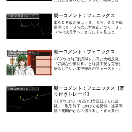
り、他のハイテク株に買いが波及し、米
株相場を押し上げました。※テスラはト
ランプ銘柄の本命格の位置付け！選挙銘
朝一コメント：フェニックス
日経225先物トレード倶楽部
柄として資金が流入中！...
米ＧＤＰ改定値は＋３．３％。ＧＤＰ成
長率は０．３％の上方修正となり、３．
３％の成長率へ。さらに中を見ると、個
人消費と民間投資の国内需要が１．２％
の成長から１．９％の成長と大幅な上方
修正となり、非常に良い結果となってい
ます。（米国経済は非常に...
朝一コメント：フェニックス
日経225先物トレード倶楽部
NYダウは前日比524ドル高と大幅反発。
『好調な企業決算』と経営不安を背景に
急落していた米中堅銀のファースト・リ
パブリック・バンクが上昇に転じことが
上げの要因です。繰り返しの説明となり
ますが、金融不安は悪材料の中でもトッ
プクラスです。言い換...
朝一コメント：フェニックス【寄
日経225先物トレード倶楽部
り付きトレード】
NYダウは48ドル高と3営業日ぶりに反
発。・取引終了にかけて急反転・通常調
整の範囲内からの切り返し・青天井相場
は継続中・25MAが下値サポ(通常調整の
範囲内)FOMCの議事要旨は想定通りの内
容。ほとんどの参加者が早期利下げに慎
重な姿勢。利上...