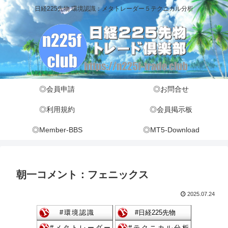
日経225先物 環境認識：メタトレーダー５テクニカル分析
◎会員申請
◎お問合せ
◎利用規約
◎会員掲示板
◎Member-BBS
◎MT5-Download
朝一コメント：フェニックス
2025.07.24