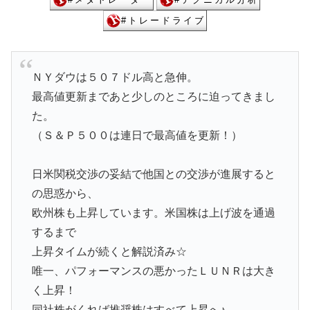
ＮＹダウは５０７ドル高と急伸。
最高値更新まであと少しのところに迫ってきまし
た。
（Ｓ＆Ｐ５００は連日で最高値を更新！）
日米関税交渉の妥結で他国との交渉が進展すると
の思惑から、
欧州株も上昇しています。米国株は上げ波を通過
するまで
上昇タイムが続くと解説済み☆
唯一、パフォーマンスの悪かったＬＵＮＲは大き
く上昇！
同社株がくれば推奨株はすべて上昇へ♪