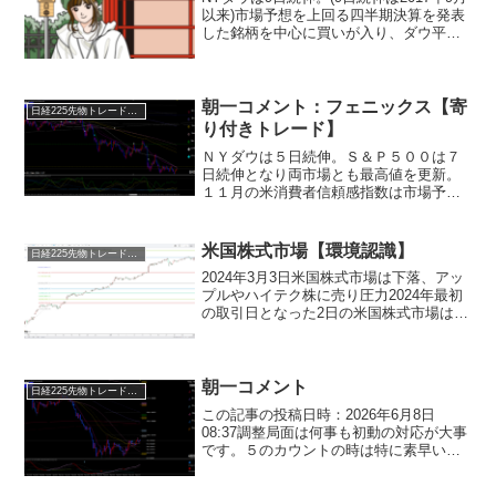
以来)市場予想を上回る四半期決算を発表
した銘柄を中心に買いが入り、ダウ平均
を押し上げました。これまでパフォーマ
ンスが良かったNASDAQは4営業日ぶり
に反落。20日に発表されたTSMCの通期
見通...
朝一コメント：フェニックス【寄
日経225先物トレード倶楽部
り付きトレード】
ＮＹダウは５日続伸。Ｓ＆Ｐ５００は７
日続伸となり両市場とも最高値を更新。
１１月の米消費者信頼感指数は市場予想
を上回る内容となり、米景気の底堅さを
示しました。水面下では米経済は失速し
ているはずですが現時点ではそれを示す
米国株式市場【環境認識】
日経225先物トレード倶楽部
経済指標は出ていません。...
2024年3月3日米国株式市場は下落、アッ
プルやハイテク株に売り圧力2024年最初
の取引日となった2日の米国株式市場は、
ナスダック総合とS&P総合500種が下落し
て終了しました。バークレイズによるア
ップルへの投資判断引き下げを嫌気した
売りが...
朝一コメント
日経225先物トレード倶楽部
この記事の投稿日時：2026年6月8日
08:37調整局面は何事も初動の対応が大事
です。５のカウントの時は特に素早い行
動が求められます。下がってからビビッ
て投げるくらいなら初動で対応しましょ