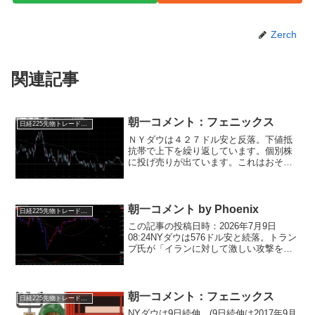
Zerch
関連記事
朝一コメント：フェニックス
日経225先物トレード倶楽部
ＮＹダウは４２７ドル安と反落。下値抵
抗帯で上下を繰り返しています。個別株
に投げ売りが出ています。これはおそら
くドイツが自国ファーストの積極的な財
政出動を行ったことで米国株離れを加速
させている可能性があります。・自分の
国は自分で守れ！欧米の分...
朝一コメント by Phoenix
日経225先物トレード倶楽部
この記事の投稿日時：2026年7月9日
08:24NYダウは576ドル安と続落。トラン
プ氏が「イランに対して激しい攻撃を実
施する」と発言したことを受け、原油先
物は一時1バレル76ドル台まで上昇。原油
高によるコスト増が意識され、一般消費
財株や...
朝一コメント：フェニックス
日経225先物トレード倶楽部
NYダウは9日続伸。(9日続伸は2017年9月