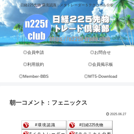
日経225先物 環境認識：メタトレーダー５テクニカル分析
◎会員申請
◎お問合せ
◎利用規約
◎会員掲示板
◎Member-BBS
◎MT5-Download
朝一コメント：フェニックス
2025.06.27