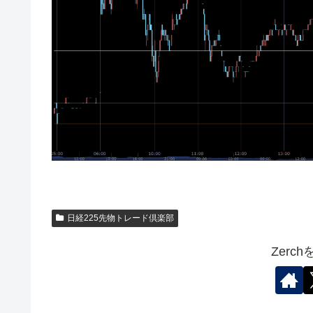
日経225先物トレード倶楽部
Zerc