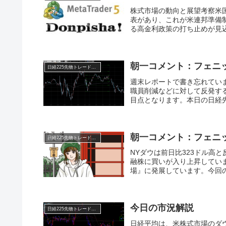
株式市場の動向と展望考察米国
表があり、これが米連邦準備
る高金利政策の打ち止めが見込ま
朝一コメント：フェニ
日経225先物トレード倶楽部
週末レポートで書き忘れてい
職員削減などに対して反発す
目点となります。本日の日経先
朝一コメント：フェニ
日経225先物トレード倶楽部
NYダウは前日比323ドル高
融株に買いが入り上昇してい
場』に発展しています。今回の
今日の市況解説
日経225先物トレード倶楽部
日経平均は、米株式市場のダ