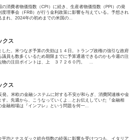
の消費者物価指数（CPI）に続き、生産者物価指数（PPI）の発
制度理事会（FRB）が行う金利政策に影響を与えている。予想され
れ、2024年の初めまでの米国の...
ックス
ました。米つなぎ予算の失効は１４日。トランプ政権の強引な政府
る議員も数多くいるため期限までに予算通過できるのかも今週の注
物の注目ポイントは、上 ３７２６０円。 ...
ックス
と反発。米欧の金融システムに対する不安が和らぎ、消費関連株や金
ます。先週から、こうなっていくよ…とお伝えしていた『金融相
金融相場は『インフレ』という問題を何一...
ウ平均とナスダック総合指数の続落に影響を受けつつも、イタリア