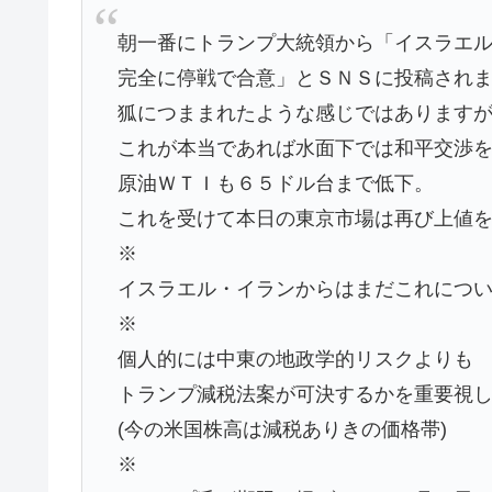
朝一番にトランプ大統領から「イスラエ
完全に停戦で合意」とＳＮＳに投稿され
狐につままれたような感じではあります
これが本当であれば水面下では和平交渉
原油ＷＴＩも６５ドル台まで低下。
これを受けて本日の東京市場は再び上値
※
イスラエル・イランからはまだこれにつ
※
個人的には中東の地政学的リスクよりも
トランプ減税法案が可決するかを重要視
(今の米国株高は減税ありきの価格帯)
※