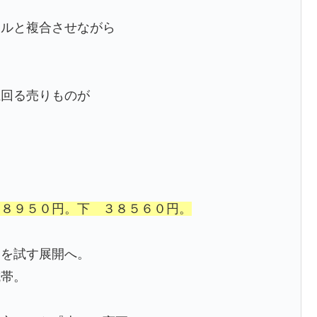
。
カルと複合させながら
上回る売りものが
・
３８９５０円。下 ３８５６０円。
円を試す展開へ。
抗帯。