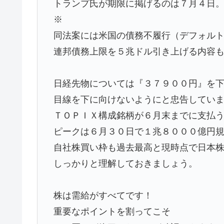
トランプ氏が期限に掲げるのは７月４日
※
同法案には米国の債務不履行（デフォル
連邦債務上限を５兆ドル引き上げる内容
日経先物については『３７９００円』を
目線を下に向けないようにと忠告してい
ＴＯＰＩＸ構成銘柄が６月末までに支払
ピークは６月３０日で１兆８０００億円
自社株買い枠も過去最高と現時点で日本
しっかりと理解しておきましょう。
株は需給がすべてです！
重要なポイントを割ってこそ