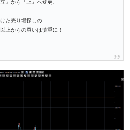
中立』から『上』へ変更。
向けた売り場探しの
円以上からの買いは慎重に！
）