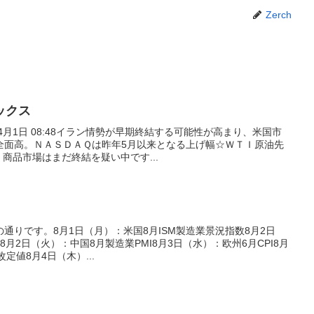
Zerch
ックス
4月1日 08:48イラン情勢が早期終結する可能性が高まり、米国市
全面高。ＮＡＳＤＡＱは昨年5月以来となる上げ幅☆ＷＴＩ原油先
商品市場はまだ終結を疑い中です...
通りです。8月1日（月）：米国8月ISM製造業景況指数8月2日
月2日（火）：中国8月製造業PMI8月3日（水）：欧州6月CPI8月
改定値8月4日（木）...