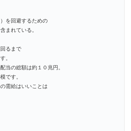
。
ト）を回避するための
も含まれている。
下回るまで
ます。
う配当の総額は約１０兆円。
規模です。
株の需給はいいことは