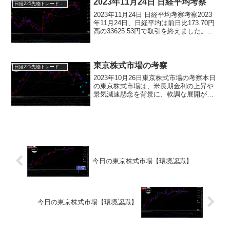
場合は次の切り返し...
2023年11月24日 日経平均考察
日経225先物トレード倶楽部
2023年11月24日 日経平均考察考察2023
年11月24日、日経平均は前日比173.70円
高の33625.53円で取引を終えました。前
日の米国株式市場は、感謝祭の祝日のた
め休場でしたが、休日前の22日にダウ平
均は184.74ドル高、ナス...
東京株式市場の考察
日経225先物トレード倶楽部
2023年10月26日東京株式市場の考察本日
の東京株式市場は、米長期金利の上昇や
景気減速懸念を背景に、軟調な展開が想
定されます。考察のポイント前日の米市
場で、米長期金利の上昇を受けて株価が
下落した流れを引き継ぎ、日本株も売り
優勢となる見通し...
今日の東京株式市場【環境認識】
今日の東京株式市場【環境認識】