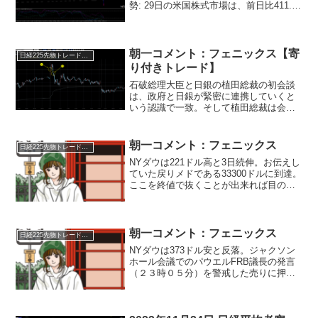
勢: 29日の米国株式市場は、前日比411.32
ドル安の3万8441.54ドルで取引を終え、3
日ぶりに反落しました。これは、米10年
物国債の利回りが一時4.6％台...
朝一コメント：フェニックス【寄
日経225先物トレード倶楽部
り付きトレード】
石破総理大臣と日銀の植田総裁の初会談
は、政府と日銀が緊密に連携していくと
いう認識で一致。そして植田総裁は会談
後、記者団に今の金融政策は極めて緩和
的で経済・物価の情勢を丁寧に見て慎重
に利上げを検討していく考えを明らかに
朝一コメント：フェニックス
日経225先物トレード倶楽部
しました。また石破首相も...
NYダウは221ドル高と3日続伸。お伝えし
ていた戻りメドである33300ドルに到達。
ここを終値で抜くことが出来れば目の前
の嵐（8月1日からの調整波動）が一旦通
過したことをチャート上では示します。
ただし！クリスマス商戦が始まってから
は警戒感を...
朝一コメント：フェニックス
日経225先物トレード倶楽部
NYダウは373ドル安と反落。ジャクソン
ホール会議でのパウエルFRB議長の発言
（２３時０５分）を警戒した売りに押さ
れ、注目の下値抵抗帯を割って引けまし
た。イレギュラーであれば今晩のアメリ
カ市場は反発となります。明確に割れた