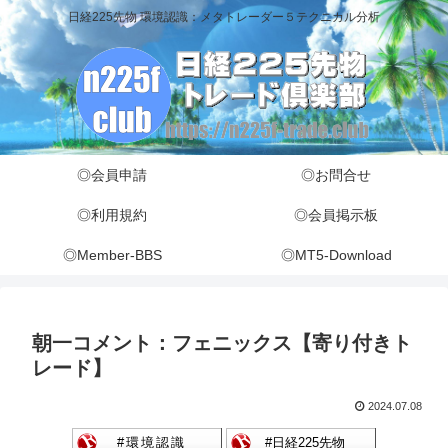
日経225先物 環境認識：メタトレーダー５テクニカル分析
◎会員申請
◎お問合せ
◎利用規約
◎会員掲示板
◎Member-BBS
◎MT5-Download
朝一コメント：フェニックス【寄り付きト
レード】
2024.07.08