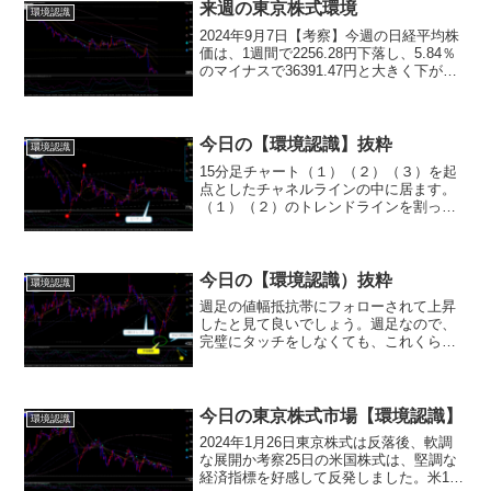
来週の東京株式環境
環境認識
2024年9月7日【考察】今週の日経平均株
価は、1週間で2256.28円下落し、5.84％
のマイナスで36391.47円と大きく下がり
ました。これは、8月3日に発表された
ISM製造業景気指数や4日のJOLTS求人件
数が市場の予想を下回ったこ...
今日の【環境認識】抜粋
環境認識
15分足チャート（１）（２）（３）を起
点としたチャネルラインの中に居ます。
（１）（２）のトレンドラインを割って
きたなら、下げが加速する可能性があり
ます。目先、ピークラインにフォローさ
れているようですので、ここを割ってく
れば、（１）（２）のト...
今日の【環境認識）抜粋
環境認識
週足の値幅抵抗帯にフォローされて上昇
したと見て良いでしょう。週足なので、
完璧にタッチをしなくても、これくらい
は許容範囲だと考えます。それだけ、買
いが入って来たという証明です。今朝の
寄り付きは、15分足のストキャスがデッ
ドクロスをしてくる時間...
今日の東京株式市場【環境認識】
環境認識
2024年1月26日東京株式は反落後、軟調
な展開か考察25日の米国株式は、堅調な
経済指標を好感して反発しました。米10-