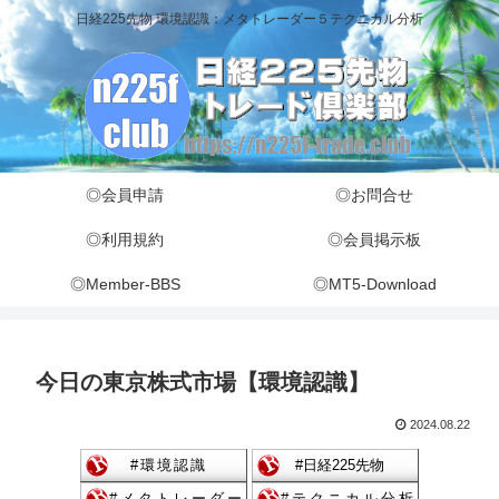
日経225先物 環境認識：メタトレーダー５テクニカル分析
◎会員申請
◎お問合せ
◎利用規約
◎会員掲示板
◎Member-BBS
◎MT5-Download
今日の東京株式市場【環境認識】
2024.08.22