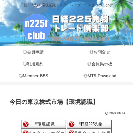
日経225先物 環境認識：メタトレーダー５テクニカル分析
◎会員申請
◎お問合せ
◎利用規約
◎会員掲示板
◎Member-BBS
◎MT5-Download
今日の東京株式市場【環境認識】
2024.06.14