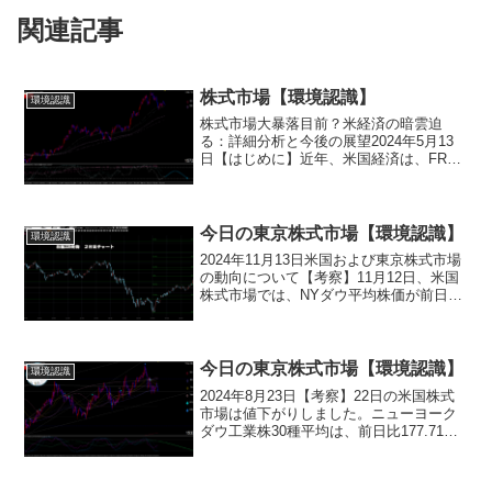
関連記事
株式市場【環境認識】
環境認識
株式市場大暴落目前？米経済の暗雲迫
る：詳細分析と今後の展望2024年5月13
日【はじめに】近年、米国経済は、FRB
による金融緩和策や政府による財政出動
によって支えられてきました。しかし、
近年に入り、インフレ懸念の高まりから
FRBは金融引き締...
今日の東京株式市場【環境認識】
環境認識
2024年11月13日米国および東京株式市場
の動向について【考察】11月12日、米国
株式市場では、NYダウ平均株価が前日比
382.15ドル下落し、43,910.98ドルとなり
ました。これは3日ぶりの反落で、ナスダ
ック総合指数も前日比17.3...
今日の東京株式市場【環境認識】
環境認識
2024年8月23日【考察】22日の米国株式
市場は値下がりしました。ニューヨーク
ダウ工業株30種平均は、前日比177.71ド
ル安の40,712.78ドル、ナスダック総合指
数は299.633ポイント安の17,619.354ポイ
ントで取引を終え...