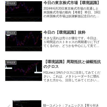
今日の東京株式市場【環境認識】
環境認識
2024年6月20日東京株式市場の見通しと
米国株式市場の動向【考察】 昨日、19日
の米国株式市場は奴隷解放記念日のため
休場でした。そのため、今日20日の東京
株式市場は、新規の材料が少なく、方向
感に乏しい展開が予想されます。昨日の
日経平均株価...
今日の【環境認識】抜粋
環境認識
大きな流れは売りが優位です。今日は、
１時間足のストキャスの周期通りに下げ
てくるのか、どうかを中心にして見て行
きましょう。H4Lineを割ってきたなら、
弱いです。チャートは、三角持ち合い形
成に入る可能性も考えます。更に、弱い
場合は、トレンドラ...
【環境認識】周期抵抗と値幅抵抗
環境認識
のクロス
H1Lineと1Hのクロスに注目してみてくだ
さい。これは、メタトレーダー５に慣れ
てきた方から、注目してみてください。
高値圏で、このクロスが出てきた場合。
１時間足周期で動いている場合。周期調
整に入ってきます。１つの先読みのツー
ルとして利用して...
朝一コメント：フェニックス【寄り付き