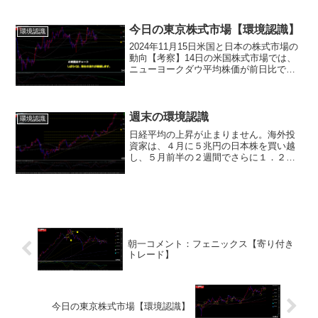
ダック総合指数は141.277ポイント上が
り、17,025.880ポイント...
今日の東京株式市場【環境認識】
環境認識
2024年11月15日米国と日本の株式市場の
動向【考察】14日の米国株式市場では、
ニューヨークダウ平均株価が前日比で
207.33ドル安の43,750.86ドルと下落し、
ナスダック総合指数も123.07ポイント安
の19,107.65ポイントで...
週末の環境認識
環境認識
日経平均の上昇が止まりません。海外投
資家は、４月に５兆円の日本株を買い越
し、５月前半の２週間でさらに１．２兆
円を追加で買い越しました。その理由と
しては、・・・１）今年３月に東京証券
取引所が上場企業に資本コストや株価を
意識した経営を求め、具体...
朝一コメント：フェニックス【寄り付き
トレード】
今日の東京株式市場【環境認識】