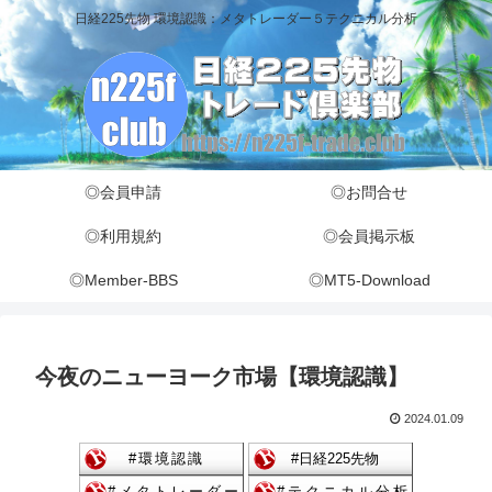
日経225先物 環境認識：メタトレーダー５テクニカル分析
◎会員申請
◎お問合せ
◎利用規約
◎会員掲示板
◎Member-BBS
◎MT5-Download
今夜のニューヨーク市場【環境認識】
2024.01.09