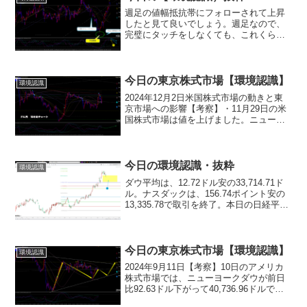
週足の値幅抵抗帯にフォローされて上昇
したと見て良いでしょう。週足なので、
完璧にタッチをしなくても、これくらい
は許容範囲だと考えます。それだけ、買
いが入って来たという証明です。今朝の
寄り付きは、15分足のストキャスがデッ
ドクロスをしてくる時間...
今日の東京株式市場【環境認識】
環境認識
2024年12月2日米国株式市場の動きと東
京市場への影響【考察】・11月29日の米
国株式市場は値を上げました。ニューヨ
ークダウ平均株価は前日比188.59ドル高
の44,910.65ドル、ナスダック総合指数は
157.69ポイント高の19,21...
今日の環境認識・抜粋
環境認識
ダウ平均は、12.72ドル安の33,714.71ド
ル。ナスダックは、156.74ポイント安の
13,335.78で取引を終了。本日の日経平均
株価は、軟調な推移を想定。ここまで、
急ピッチで上昇してきただけに、ここで
の「中間位置」つくりは、とても...
今日の東京株式市場【環境認識】
環境認識
2024年9月11日【考察】10日のアメリカ
株式市場では、ニューヨークダウが前日
比92.63ドル下がって40,736.96ドルで取
引を終え、反落しました。一方で、ナス