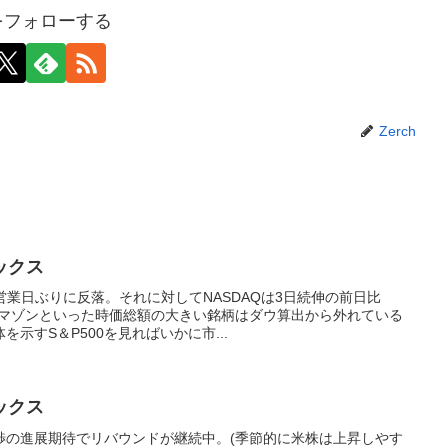
hをフォローする
Zerch
ックス
3営業日ぶりに反落。それに対してNASDAQは3日続伸の前日比
アマゾンといった時価総額の大きい銘柄はダウ算出から外れている
示すS＆P500を見ればいかに市...
ックス
渉の進展期待でリバウンドが継続中。(季節的に米株は上昇しやす