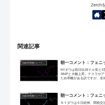
Zerc
関連記事
朝一コメント：フェニ
日経225先物トレード倶楽部
NYダウは前日比39ドル安と
384Pと大幅上昇。テスラや
ため乖離がある訳ですが、全体を
朝一コメント：フェニ
日経225先物トレード倶楽部
ＮＹダウは６日続伸。関税交