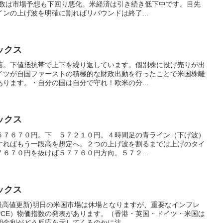
指数は市場予想も下回り悪化。米経済は引き続き低下中です。目先
ンの上げ波を明確に割ればリバウンドは終了...
ックス
落。下値抵抗帯で上下を繰り返しています。個別株に投げ売りが出
イツが自国ファーストの積極的な財政出動を行ったことで米国株離
ります。・自分の国は自分で守れ！欧米の分...
ックス
５７６７０円。下 ５７２１０円。４時間足の青ライン（下げ波）
すればもう一段高を想定へ。２つの上げ波を割るまでは上げのタイ
６７０円を抜けば５７７６０円方向。５７２...
ックス
(最高値更新)明日の米国市場は休場となりますが、重要なインフレ
PCE）物価指数の発表があります。（香港・英国・ドイツ・米国は
金利がどう反応を示してくるのかに注...