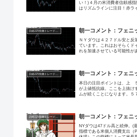
い！)４月の米消費者信頼感
はリズムラインに注目！赤ライ
朝一コメント：フェニ
日経225先物トレード倶楽部
ＮＹダウは４２７ドル安と反
ています。これはおそらくド
れを加速させている可能性があ
朝一コメント：フェニ
日経225先物トレード倶楽部
本日の注目ポイントは、上 
が上値抵抗線。ここを上抜け
ムが続くことになります。５７
朝一コメント：フェニ
日経225先物トレード倶楽部
NYダウは47ドル高と続伸。
指標である米個人消費支出（
休場）この指標によって米長期