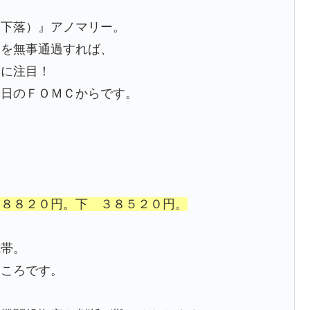
（下落）』アノマリー。
こを無事通過すれば、
策に注目！
３日のＦＯＭＣからです。
・
３８８２０円。下 ３８５２０円。
抗帯。
ところです。