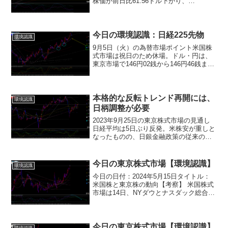
株価が前日比61.56ドル下がり、
40,834.97ドルとなりました。これによ
り、6日ぶりに反落しました。また、ナス
ダック総合指数も59.834ポイント下が
り、...
今日の環境認識：日経225先物
環境認識
9月5日（火）の為替市場ポイント米国株
式市場は祝日のため休場。ドル・円は、
東京市場で146円02銭から146円46銭まで
反発。欧米市場で146円30銭まで下落した
が、146円50銭まで反発し、146円49銭で
取引終了。本日5日のドル・円は主...
本格的な反転トレンド再開には、
環境認識
日柄調整が必要
2023年9月25日の東京株式市場の見通し
日経平均は5日ぶり反発。米株安が重しと
なったものの、日銀金融政策の従来の姿
勢踏襲や岸田首相の経済対策発表期待
で、買いが優勢となった。大引けは前日
比276円高の32678円。セクター別では、
今日の東京株式市場【環境認識】
環境認識
医薬品、小...
今日の日付：2024年5月15日タイトル：
米国株と東京株の動向【考察】 米国株式
市場は14日、NYダウとナスダック総合指
数が共に上昇しました。NYダウは前日比
で126.60ドル高となり、ナスダック総合
指数も122.942ポイント高となりまし...
今日の東京株式市場【環境認識】