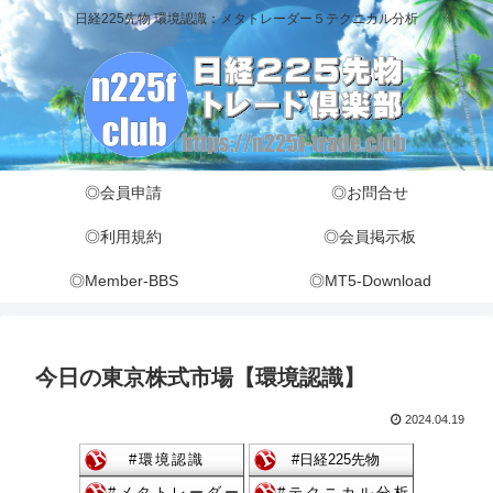
日経225先物 環境認識：メタトレーダー５テクニカル分析
◎会員申請
◎お問合せ
◎利用規約
◎会員掲示板
◎Member-BBS
◎MT5-Download
今日の東京株式市場【環境認識】
2024.04.19