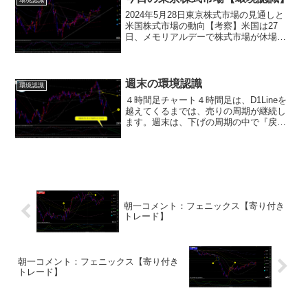
環境認識
2024年5月28日東京株式市場の見通しと
米国株式市場の動向【考察】米国は27
日、メモリアルデーで株式市場が休場で
した。そのため、東京株式市場は28日、
上値が重い展開になる可能性がありま
す。27日の日経平均株価は、アジアの株
価指数が堅調だっ...
週末の環境認識
環境認識
４時間足チャート４時間足は、D1Lineを
越えてくるまでは、売りの周期が継続し
ます。週末は、下げの周期の中で『戻
り』を形成したのち、再度、売られて下
落。週明けは、（Ａ）のトレンドライン
を抜けてくることができれば、戻り継続
場面となります。ただ...
朝一コメント：フェニックス【寄り付き
トレード】
朝一コメント：フェニックス【寄り付き
トレード】