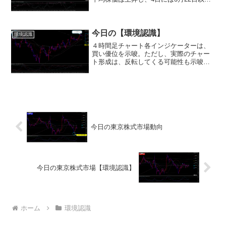
の最高値を更新しました。5日には一時的
に4万1100円まで上昇し、最終的には先週
末と比べて1329.29円（3.36％...
今日の【環境認識】
環境認識
４時間足チャート各インジケーターは、
買い優位を示唆。ただし、実際のチャー
ト形成は、反転してくる可能性も示唆。
(^_-)-☆１時間足チャート下位足は、売り
に転換しています。サブ画面の１時間足
ストキャスが、反転上昇しようとしてい
たところを、チャ...
今日の東京株式市場動向
今日の東京株式市場【環境認識】
ホーム
環境認識