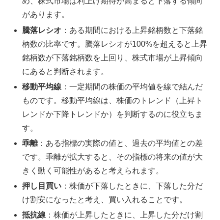
め、株式市場は利上げ期待が高まると下落する傾向
があります。
騰落レシオ
：ある期間における上昇銘柄数と下落銘
柄数の比率です。騰落レシオが100%を超えると上昇
銘柄数が下落銘柄数を上回り、株式市場が上昇傾向
にあると判断されます。
移動平均線
：一定期間の株価の平均値を線で結んだ
ものです。移動平均線は、株価のトレンド（上昇ト
レンドか下降トレンドか）を判断するのに役立ちま
す。
乖離
：ある指標の実際の値と、過去の平均値との差
です。乖離が拡大すると、その指標の将来の値が大
きく動く可能性があると考えられます。
押し目買い
：株価が下落したときに、下落した分だ
け割安になったと考え、買い入れることです。
抵抗線
：株価が上昇したときに、上昇した分だけ割