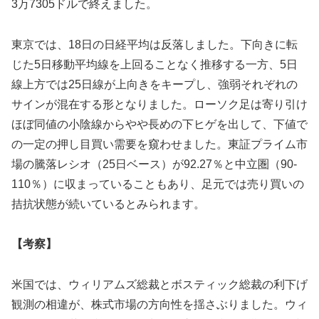
3万7305ドルで終えました。
東京では、18日の日経平均は反落しました。下向きに転
じた5日移動平均線を上回ることなく推移する一方、5日
線上方では25日線が上向きをキープし、強弱それぞれの
サインが混在する形となりました。ローソク足は寄り引け
ほぼ同値の小陰線からやや長めの下ヒゲを出して、下値で
の一定の押し目買い需要を窺わせました。東証プライム市
場の騰落レシオ（25日ベース）が92.27％と中立圏（90-
110％）に収まっていることもあり、足元では売り買いの
拮抗状態が続いているとみられます。
【考察】
米国では、ウィリアムズ総裁とボスティック総裁の利下げ
観測の相違が、株式市場の方向性を揺さぶりました。ウィ