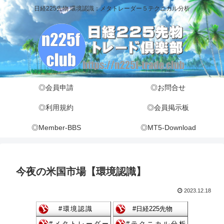
日経225先物 環境認識：メタトレーダー５テクニカル分析
◎会員申請
◎お問合せ
◎利用規約
◎会員掲示板
◎Member-BBS
◎MT5-Download
今夜の米国市場【環境認識】
2023.12.18