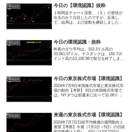
金融政策決定会合...
今日の【環境認識】抜粋
環境認識
１時間足チャート深夜、（Ｅ）の形状が
出るのか？注目したのですが、反発し
て、結局は、上げ波動を継続しました。
今日は、日中にこの形状が出るのかに注
目して下さい。この形が出てこない限り
は、下がる波動にはなりません。
今日の環境認識・抜粋
環境認識
昨夜のダウ平均は、153.3ドル高の
33,061.57ドル。ナスダックは、165.7ポ
イント高の13,100.98で取引を終了しまし
た。債務上限問題への警戒感和らいだこ
とが、上昇の要因だったようです。５月
２７日までの１週間の新規失業保険申
請...
今日の東京株式市場【環境認識】
環境認識
2024年7月9日米国株式市場と東京株式市
場の動向【考察】 8日の米国株式市場で
は、NYダウは前週末に比べて31.08ドル
下落し、39344.79ドルで取引を終えまし
た。一方、ナスダック総合指数は50.979
ポイント上昇し、18403.73...
来週の東京株式市場【環境認識】
環境認識
2024年7月7日日経平均株価の週間動向と
展望【考察】今週（7月1日～5日）の日経
平均株価は上昇し、4日には3月22日以来