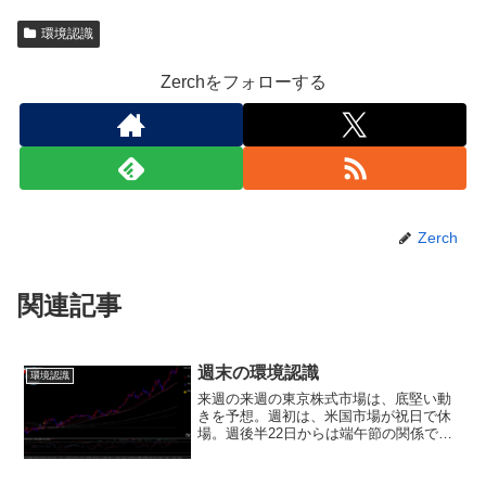
環境認識
Zerchをフォローする
Zerch
関連記事
週末の環境認識
環境認識
来週の来週の東京株式市場は、底堅い動
きを予想。週初は、米国市場が祝日で休
場。週後半22日からは端午節の関係で、
中国(～23日)・香港市場も休場。また、大
きな経済指標の発表も少なく、全体的に
手掛かり材料難のなか、主要中央銀行の