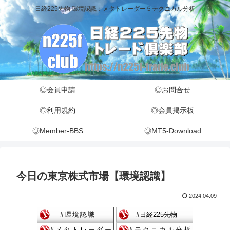
日経225先物 環境認識：メタトレーダー５テクニカル分析
◎会員申請
◎お問合せ
◎利用規約
◎会員掲示板
◎Member-BBS
◎MT5-Download
今日の東京株式市場【環境認識】
2024.04.09