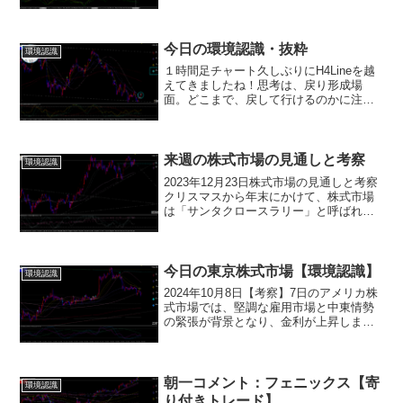
が前日比で299.05ドル下落し、39,112.16
ドルとなり、6日ぶりに反落しました。一
方、ナスダック総合指数は220.8...
今日の環境認識・抜粋
環境認識
１時間足チャート久しぶりにH4Lineを越
えてきましたね！思考は、戻り形成場
面。どこまで、戻して行けるのかに注目
しましょう。
来週の株式市場の見通しと考察
環境認識
2023年12月23日株式市場の見通しと考察
クリスマスから年末にかけて、株式市場
は「サンタクロースラリー」と呼ばれる
強気相場が見込まれています。これは、
年末商戦の活況や、新年に向けた期待感
から、株価が上昇する傾向にある現象を
指します。また、...
今日の東京株式市場【環境認識】
環境認識
2024年10月8日【考察】7日のアメリカ株
式市場では、堅調な雇用市場と中東情勢
の緊張が背景となり、金利が上昇しまし
た。この影響でハイテク株を中心に売り
が優勢となりました。ニューヨークダウ
は前日比398.51ドル安の41,954.24ド
ル、...
朝一コメント：フェニックス【寄
環境認識
り付きトレード】