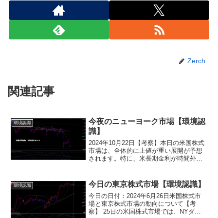
Zerch
関連記事
今夜のニューヨーク市場【環境認
環境認識
識】
2024年10月22日【考察】本日の米国株式
市場は、全体的に上値が重い展開が予想
されます。特に、米長期金利が時間外取
引で上昇している影響が大きく、ハイテ
ク株を中心に割高感を意識した売り圧力
が強まる可能性があります。また、注目
今日の東京株式市場【環境認識】
環境認識
度の高い企業決算...
今日の日付：2024年6月26日米国株式市
場と東京株式市場の動向について【考
察】 25日の米国株式市場では、NYダウ