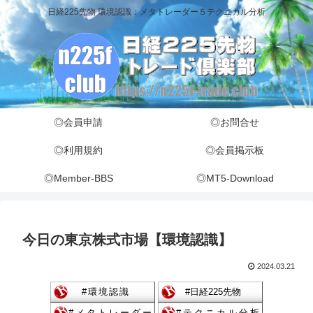
日経225先物 環境認識：メタトレーダー５テクニカル分析
◎会員申請
◎お問合せ
◎利用規約
◎会員掲示板
◎Member-BBS
◎MT5-Download
今日の東京株式市場【環境認識】
2024.03.21