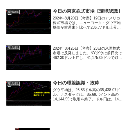
今日の東京株式市場【環境認識】
環境認識
2024年8月20日【考察】19日のアメリカ
株式市場では、ニューヨーク・ダウ平均
株価が前週末と比べて236.77ドル上昇
し、40896.53ドルで取引を終えました。
これで5日連続の上昇となります。また、
ナスダック総合指数も245.051ポイ...
2024年8月26日【考察】23日の米国株式
環境認識
市場は反発しました。NYダウは前日比で
462.30ドル上昇し、41,175.08ドルで取引
を終えました。また、ナスダック総合指
数も258.44ポイント上昇し、17,877.79ポ
イントとなりました...
今日の環境認識・抜粋
環境認識
ダウ平均は、26.83ドル高の35,438.07ド
ル。ナスダックは、85.69ポイント高の
14,144.55で取引を終了。ドル円は、140
円96銭。原油は、79.63ドル。本日の日経
225先物は、レンジ後のブレイクを予想し
ています。今夜のイ...