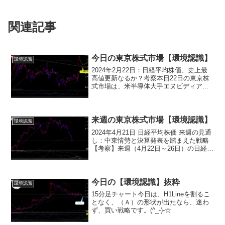
関連記事
今日の東京株式市場【環境認識】
環境認識
2024年2月22日：日経平均株価、史上最
高値更新なるか？考察本日22日の東京株
式市場は、米半導体大手エヌビディアの
好決算と時間外取引での株価上昇を受
け、買い先行でスタートする見込みで
す。特に指数寄与度の高い半導体関連銘
柄を中心に買いが活発...
来週の東京株式市場【環境認識】
環境認識
2024年4月21日 日経平均株価 来週の見通
し：中東情勢と決算発表を踏まえた戦略
【考察】来週（4月22日～26日）の日経平
均株価は、今週の動向を引き継ぎ、中東
情勢の不透明感と決算発表シーズンの入
りという二つの要因が交錯し、依然とし
て不安定...
今日の【環境認識】抜粋
環境認識
15分足チャート今日は、H1Lineを割るこ
となく、（Ａ）の形状が出たなら、迷わ
ず、買い戦略です。(^_-)-☆