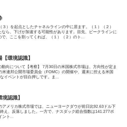
粋
）（３）を起点としたチャネルラインの中に居ます。（１）（２）
たなら、下げが加速する可能性があります。目先、ピークラインに
で、ここを割ってくれば、（１）（２）のト...
場【環境認識】
場の動向について【考察】 7月30日の米国株式市場は、方向性が定ま
の米連邦公開市場委員会（FOMC）の開催や、週末に控える米国
なイベントが目白押しです。ま...
環境認識】
0日のアメリカ株式市場では、ニューヨークダウが前日比92.63ドル下
引を終え、反落しました。一方で、ナスダック総合指数は141.277ポ
ント...