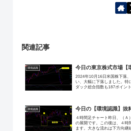
関連記事
今日の東京株式市場【
環境認識
2024年10月16日米国株
い、大幅に下落しました。特に
ダック総合指数も187ポイント
今日の【環境認識】抜
環境認識
４時間足チャート昨日、（Ａ
の展開です。この後は、４時
ます。大きな流れは下方向継続