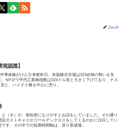
Zerch
環境認識】
下落、半導体株がけん引考察昨日、米国株式市場は3日続伸の勢いを失
、NYダウ平均工業株指数は324ドル安と大きく下げており、ナス
安と、ハイテク株を中心に売り...
粋
）と（Ｂ）が、相似形になりやすとお話をしていました。その通り
間足のストキャスがゴールデンクロスをしてくるのかに注目してい
です。その中での短期時間軸は、戻り形成場...