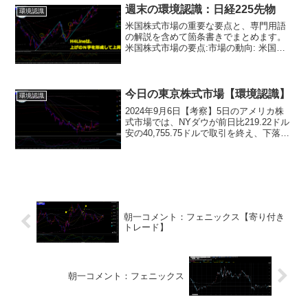
週末の環境認識：日経225先物
環境認識
米国株式市場の重要な要点と、専門用語
の解説を含めて箇条書きでまとめます。
米国株式市場の要点:市場の動向: 米国株
式市場では、S&P 500指数とDow Jones
Industrial Average（ダウ工業株30種指
数）が上昇しました。...
今日の東京株式市場【環境認識】
環境認識
2024年9月6日【考察】5日のアメリカ株
式市場では、NYダウが前日比219.22ドル
安の40,755.75ドルで取引を終え、下落し
ました。一方、ナスダック総合指数は
43.365ポイント上昇して17,127.661ポイ
ントとなり、3日ぶりに...
朝一コメント：フェニックス【寄り付き
トレード】
朝一コメント：フェニックス