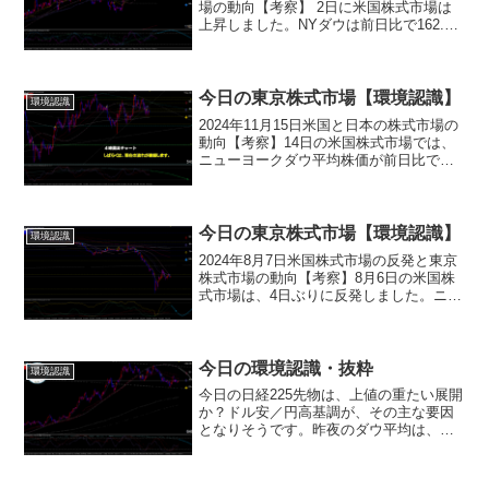
場の動向【考察】 2日に米国株式市場は
上昇しました。NYダウは前日比で162.33
ドル上昇し、39331.85ドルで取引を終え
ました。また、ナスダック総合指数も
149.463ポイント上昇し、1802...
今日の東京株式市場【環境認識】
環境認識
2024年11月15日米国と日本の株式市場の
動向【考察】14日の米国株式市場では、
ニューヨークダウ平均株価が前日比で
207.33ドル安の43,750.86ドルと下落し、
ナスダック総合指数も123.07ポイント安
の19,107.65ポイントで...
今日の東京株式市場【環境認識】
環境認識
2024年8月7日米国株式市場の反発と東京
株式市場の動向【考察】8月6日の米国株
式市場は、4日ぶりに反発しました。ニュ
ーヨーク・ダウ工業株30種平均（NYダ
ウ）は前日比294.39ドル上昇し、
38,997.66ドルで取引を終了しました。ま
た...
今日の環境認識・抜粋
環境認識
今日の日経225先物は、上値の重たい展開
か？ドル安／円高基調が、その主な要因
となりそうです。昨夜のダウ平均は、
76.32ドル高の34,585.35ドル。ナスダッ
クは、131.25ポイント高の14,244.95で取
引を終了。ドル円は、138円...