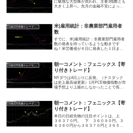
に敏感な大型株が買われ、主要3指数とも
大きく上昇へ。先月の金融不安によって
経済指標が相次ぎインフレ鈍化を示す内
容へ。(CPIに続き、PPIもインフレの減速
を示唆)それにより米長期金利が大きく低
下し、株...
米)雇用統計：非農業部門雇用者
日経225先物トレード倶楽部
数
すでに、米)雇用統計：非農業部門雇用者
数の発表を待っているような動きです
ね！米労働省が６日に発表した１日まで
の１週間の新規失業保険申請件数（季節
調整済み）は前週から１万８０００件減
少し２２万８０００件となりました。ロ
朝一コメント：フェニックス【寄
日経225先物トレード倶楽部
イターがまとめたエコノミ...
り付きトレード】
NYダウは4日ぶりに反発。（ナスダック
は史上最高値更新）1月PCE物価指数が市
場予想より上振れしなかったことで長期
金利が低下。それを受けハイテク株を中
心に買い戻しが入りました。※・市場で
は1月の米CPIやPPIがインフレ再加速を
朝一コメント：フェニックス【寄
日経225先物トレード倶楽部
示していたた...
り付きトレード】
本日の日経先物の注目ポイントは、上
３６３７０円。 下 ３６０９０円。３
６３６０円から３６３７０円と３６５１
０円から３６５３０円が上値抵抗帯。３