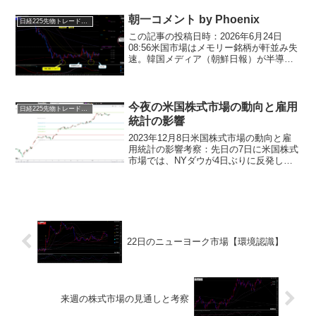
６１４０円から３６０９０円が下値抵抗
帯。３５７７０円を割るまでは短期軸は
朝一コメント by Phoenix
日経225先物トレード倶楽部
上向きのまま。３５７７０...
この記事の投稿日時：2026年6月24日
08:56米国市場はメモリー銘柄が軒並み失
速。韓国メディア（朝鮮日報）が半導体
メモリー大手のSKハイニックスが汎用メ
モリーから最先端メモリー「HBM4」へ
の生産ライン転換を一部遅らせていると
報じたこ...
今夜の米国株式市場の動向と雇用
日経225先物トレード倶楽部
統計の影響
2023年12月8日米国株式市場の動向と雇
用統計の影響考察：先日の7日に米国株式
市場では、NYダウが4日ぶりに反発しま
した。週間新規失業保険申請件数が市場
予想と一致しましたが、それだけでは手
掛かりが難しい状況でした。その中で、
前日にAI関連...
22日のニューヨーク市場【環境認識】
来週の株式市場の見通しと考察