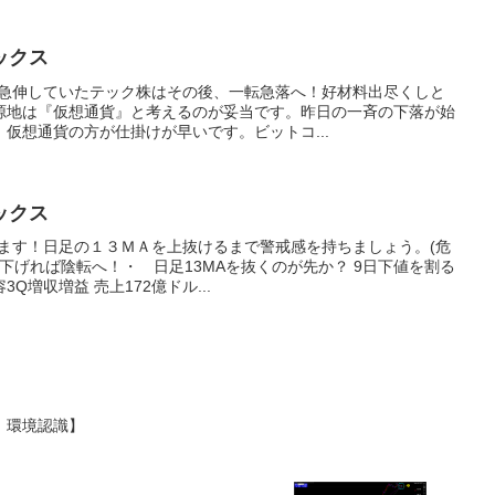
ックス
方急伸していたテック株はその後、一転急落へ！好材料出尽くしと
源地は『仮想通貨』と考えるのが妥当です。昨日の一斉の下落が始
仮想通貨の方が仕掛けが早いです。ビットコ...
ックス
います！日足の１３ＭＡを上抜けるまで警戒感を持ちましょう。(危
り下げれば陰転へ！・ 日足13MAを抜くのが先か？ 9日下値を割る
Q増収増益 売上172億ドル...
：環境認識】