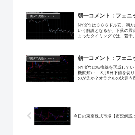
朝一コメント：フェニ
日経225先物トレード倶楽部
NYダウは３８６ドル安。朝
いう解説となるが、下落の震
まったタイミングでは、若干、
朝一コメント：フェニ
日経225先物トレード倶楽部
NYダウは転換線を形成して
機察知)・ 3月9日下値を切
のが先か？オラクルの決算内容3
今日の東京株式市場【市況解説