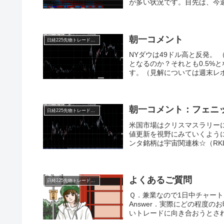
が多い状況です。目先は、今週
朝一コメント
日経225先物トレード倶楽部
NYダウは49ドル高と反発。 
となるのか？それとも0.5%
す。（見解については週末レポ
朝一コメント：フェニ
日経225先物トレード倶楽部
米国市場はクリスマスラリー
値更新を視野にみていくよう
ンタ銘柄は宇宙関連株☆（RKLB
よくあるご質問
日経225先物トレード倶楽部
Ｑ．兼業なので1日中チャー
Answer．実際にどの程度
いトレードに向き合おうとされ