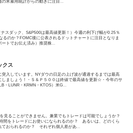
の米雇用統計からの動きに注目...
（ナスダック、S&P500は最高値更新！）今週の利下げ幅が0.25％
となるのか？FOMC後に公表されるドットチャートに注目となりま
ートでお伝え済み）推奨株...
ックス
に突入しています。NYダウの日足の上げ波が通過するまでは最高
にしましょう！・Ｓ＆Ｐ５００は終値で最高値を更新☆・今年のサ
・LUNR・KRMN・KTOS）米G...
トを見ることができません。兼業でもトレードは可能でしょうか？
のお時間をトレードにお使いになられるのか？ あるいは、どのくら
ておられるのか？ それぞれ個人差があ...