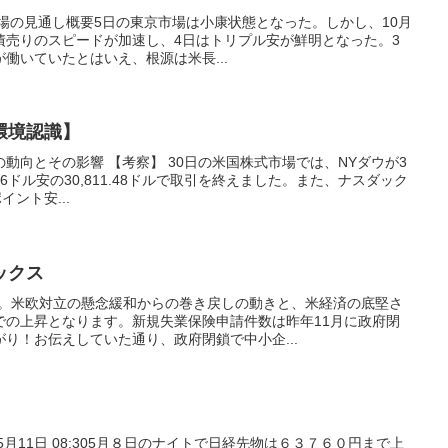
融市場の見通し概要5日の東京市場は小康状態となった。しかし、10月
債売りのスピードが加速し、4日はトリプル安が鮮明となった。3
働いていたとはいえ、根源は米長...
環境認識】
場の動向とその影響 【考察】 30日の米国株式市場では、NYダウが3
06ドル安の30,811.48ドルで取引を終えました。また、ナスダック
イント安...
ックス
伸。米欧対立の懸念緩和からの巻き戻しの動きと、米経済の底堅さ
での上昇となります。新規失業保険申請件数は昨年11月に政府閉
り！お伝えしていた通り、政府閉鎖で中小企...
5月11日 08:305月８日のナイトで日経先物は６３７６０円まで上