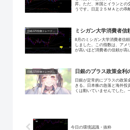
昇。ただ、米国とイランとの
うです。日足２５ＭＡとの乖離
ミシガン大学消費者信
日経225先物トレード倶楽部
8月のミシガン大学消費者信頼感
しました。この指数は、アメ
が高いほど消費者の信頼が高い
日銀のプラス政策金利
日経225先物トレード倶楽部
日銀が定常的にプラスの政策
きる。日本株の急落と海外投
くは動いていませんでした。一
今日の環境認識・抜粋