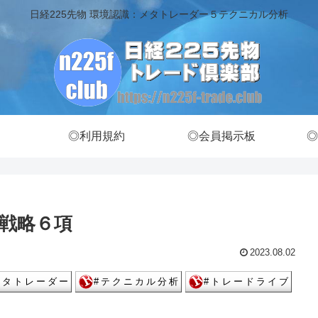
日経225先物 環境認識：メタトレーダー５テクニカル分析
◎利用規約
◎会員掲示板
◎
戦略６項
2023.08.02