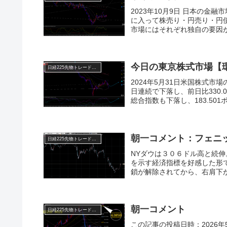
2023年10月9日 日本の金
に入って株売り・円売り・円
市場にはそれぞれ独自の要因が
今日の東京株式市場【
日経225先物トレード倶楽部
2024年5月31日米国株式市
日連続で下落し、前日比330.
総合指数も下落し、183.501ポ
朝一コメント：フェニ
日経225先物トレード倶楽部
NYダウは３０６ドル高と続
を示す経済指標を好感した形
鎖が解除されてから、右肩下が
朝一コメント
日経225先物トレード倶楽部
この記事の投稿日時：2026年