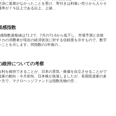
交渉に進展がなかったことを受け、寄付きは利食い売りから入りそ
率が７％以上である以上、上値...
頼感指数
指数速報値は71.2で、7月の71.6から低下し、市場予測と合致
リカの消費者が現在の経済状況に対する信頼度を示すもので、数字
ことを示します。同指数の1年後の...
の維持についての考察
金利を維持できることが、日本の景気・株価を自立させることがで
資家の動向：今月初旬、日本株が急落しましたが、長期投資家の多
方で、マクロヘッジファンドは指数先物の空...