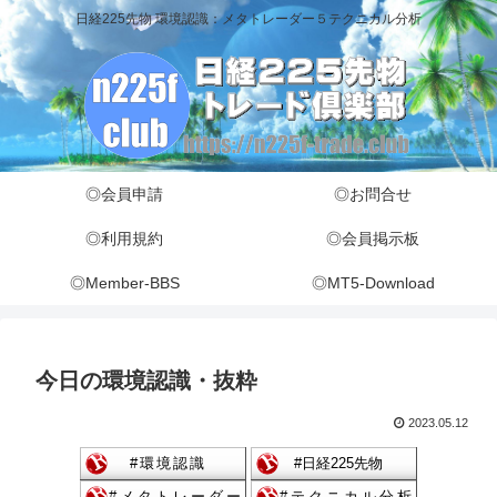
日経225先物 環境認識：メタトレーダー５テクニカル分析
◎会員申請
◎お問合せ
◎利用規約
◎会員掲示板
◎Member-BBS
◎MT5-Download
今日の環境認識・抜粋
2023.05.12