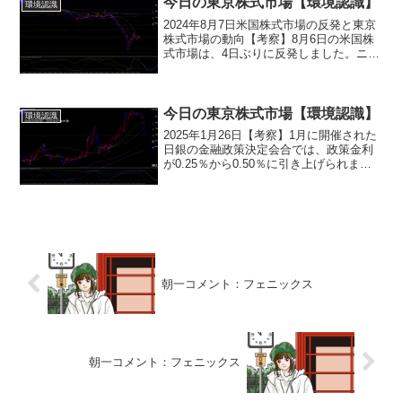
今日の東京株式市場【環境認識】
環境認識
2024年8月7日米国株式市場の反発と東京
株式市場の動向【考察】8月6日の米国株
式市場は、4日ぶりに反発しました。ニュ
ーヨーク・ダウ工業株30種平均（NYダ
ウ）は前日比294.39ドル上昇し、
38,997.66ドルで取引を終了しました。ま
た...
今日の東京株式市場【環境認識】
環境認識
2025年1月26日【考察】1月に開催された
日銀の金融政策決定会合では、政策金利
が0.25％から0.50％に引き上げられまし
た。この水準は17年ぶりの高水準であ
り、円相場にも影響を与えました。ドル
円（USD/JPY）は一時円高が進行し
154...
朝一コメント：フェニックス
朝一コメント：フェニックス