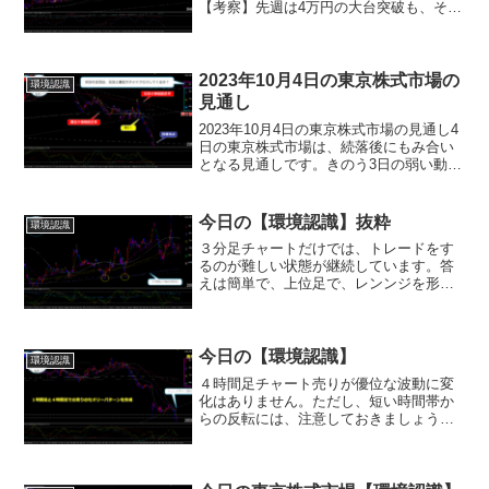
【考察】先週は4万円の大台突破も、その
後はFRB議長証言や円高の影響で乱高
下。3月8日はメジャーSQを無事通過し、
米国ハイテク株高も追い風。今週は高値
圏での膠着状態...
2023年10月4日の東京株式市場の
環境認識
見通し
2023年10月4日の東京株式市場の見通し4
日の東京株式市場は、続落後にもみ合い
となる見通しです。きのう3日の弱い動き
が継続するとみられ、現地3日の欧米株式
が下落したことも重なり、売り先行スタ
ートとなろう。その後も手がかり材料難
今日の【環境認識】抜粋
環境認識
のなか、落ち...
３分足チャートだけでは、トレードをす
るのが難しい状態が継続しています。答
えは簡単で、上位足で、レンンジを形成
しているからです。深夜帯は、４時間足
の値幅抵抗帯を基準として動いていまし
た。今日もその傾向が継続しそうです。
デイトレーダーとしては、...
今日の【環境認識】
環境認識
４時間足チャート売りが優位な波動に変
化はありません。ただし、短い時間帯か
らの反転には、注意しておきましょう。
(^_-)-☆１時間足チャート昨日、注目して
いた、４時間足の値幅抵抗帯タッチ。結
局、答えは、１時間足と４時間足の売り
のセオリーパター...