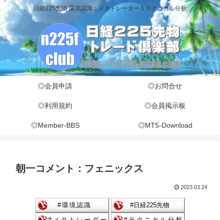
日経225先物 環境認識：メタトレーダー５テクニカル分析
◎会員申請
◎お問合せ
◎利用規約
◎会員掲示板
◎Member-BBS
◎MT5-Download
朝一コメント：フェニックス
2023.03.24