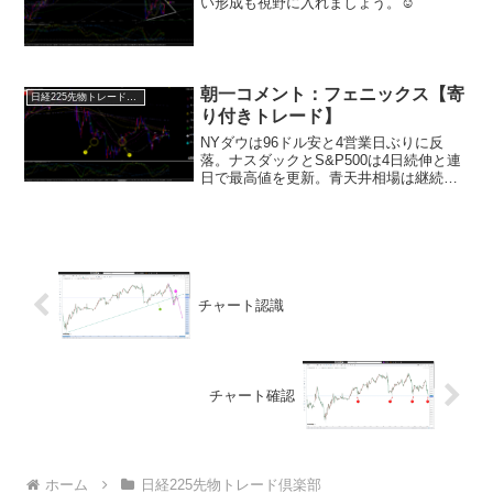
い形成も視野に入れましょう。☺
朝一コメント：フェニックス【寄
日経225先物トレード倶楽部
り付きトレード】
NYダウは96ドル安と4営業日ぶりに反
落。ナスダックとS&P500は4日続伸と連
日で最高値を更新。青天井相場は継続中
です！決算発表が始まりその内容に一喜
一憂した動きとなっていますが、相場の
方向性を左右するマグ7の決算に注目して
いきましょう！...
チャート認識
チャート確認
ホーム
日経225先物トレード倶楽部