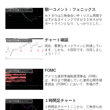
値抵抗帯。３７８８０円を抜くまでは下
げのカウントが継続中です。上値を追っ
た買いは避けましょう！ファ...
朝一コメント：フェニックス
日経225先物トレード倶楽部
ＮＹダウは三角保合い中！リズム周期で
は下がるタイミングですが２５ＭＡがサ
ポートラインとなり、しっかりとした展
開が続いています。(Ｓ＆Ｐ５００は最高
値更新！)量子コンピューター、宇宙、エ
ネルギー株は調整中☆(次なる上昇に向か
うための調整！)日...
チャート確認
日経225先物トレード倶楽部
現在、重要なネックラインに到達してい
ます。しかも、４回目です。注目しまし
ょう！！！
FOMC
日経225先物トレード倶楽部
アメリカ連邦準備制度理事会（FRB）
は、本日まで開催していた連邦公開市場
委員会（FOMC）において、市場の予測
通り政策金利を0.25％引き下げる決定を
発表しました。同時に公開されたFOMC
メンバーの金利予測（ドット・プロッ
ト）では、2025...
１時間足チャート
日経225先物トレード倶楽部
１時間足チャートここから、三角持ち合