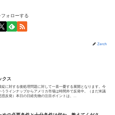
hをフォローする
Zerch
ックス
破綻に対する後処理問題に対して一喜一憂する展開となります。今
いうラインナップからアメリカ市場は時間外で反発中。（まだ米議
惑反発）本日の日経先物の注目ポイントは、...
ための必要条件と十分条件は何か、教えてくださ