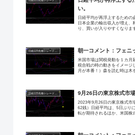
日経225先物トレード倶楽部
い。
日経平均が再浮上するための
日本企業の輸出収入が増え、
り、買いが入りやすくなります
朝一コメント：フェニ
日経225先物トレード倶楽部
米国市場は関税発動を１カ月
税合戦の時の動きをイメージ
月が本番！）森を読む時は木を
9月26日の東京株式市
日経225先物トレード倶楽部
2023年9月26日の東京株式市場の
62銭）日経平均は、5日ぶり
転が期待されるほか、米国株式も