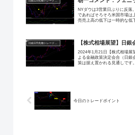
朝一コメント：フェニ
日経225先物トレード倶楽部
NYダウは3営業日ぶりに反落
であればそろそろ米国市場は
売売上高の低下は一時的な低下
【株式相場展望】日銀
日経225先物トレード倶楽部
2024年1月21日【株式相
よる金融政策決定会合（日銀
策は据え置かれる見通しです。ま
今日のトレードポイント