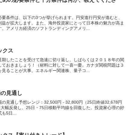
必要条件は、以下の3つが挙げられます。円安進行円安が進むと、
利益が拡大します。また、海外投資家にとって日本株の魅力が高ま
。アメリカ経済のソフトランディングアメリ...
ックス
延期したことを受けて急速に切り返し。しばらくは２０１８年の関
しておきましょう！（材料に対して一喜一憂。カナダ関税問題は３
見ることが大事。エネルギー関連株、量子コ...
場の見通し
見通し予想レンジ：32,500円 - 32,800円（25日終値32,678円
に大幅反発し、25日・75日移動平均線を回復した。投資家心理の好
5日...