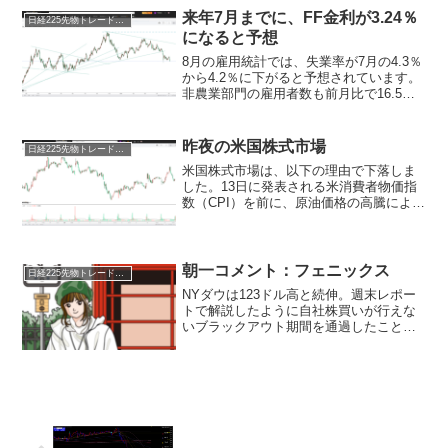
な...
来年7月までに、FF金利が3.24％
日経225先物トレード倶楽部
になると予想
8月の雇用統計では、失業率が7月の4.3％
から4.2％に下がると予想されています。
非農業部門の雇用者数も前月比で16.5万
人増加し、7月の11.4万人増からさらに伸
びる見込みです。平均時給についても、
前月比で0.3％、前年比で3.7％の増加...
昨夜の米国株式市場
日経225先物トレード倶楽部
米国株式市場は、以下の理由で下落しま
した。13日に発表される米消費者物価指
数（CPI）を前に、原油価格の高騰による
物価上昇圧力の持続が懸念された。前日
に市場予想を下回る業績見通しを発表し
た米ソフトウエア大手オラクルが急落
し、クラウド大手のア...
朝一コメント：フェニックス
日経225先物トレード倶楽部
NYダウは123ドル高と続伸。週末レポー
トで解説したように自社株買いが行えな
いブラックアウト期間を通過したことで
米国市場は需給が改善。（10月末からは
株高傾向）好調な決算を発表していた企
業が多かったことからブラックアウト期
間さえ通過すれば米...