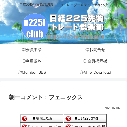
日経225先物 環境認識：メタトレーダー５テクニカル分析
◎会員申請
◎お問合せ
◎利用規約
◎会員掲示板
◎Member-BBS
◎MT5-Download
朝一コメント：フェニックス
2025.02.04