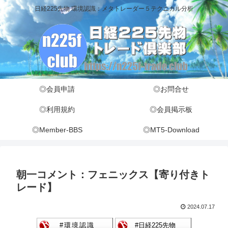
日経225先物 環境認識：メタトレーダー５テクニカル分析
◎会員申請
◎お問合せ
◎利用規約
◎会員掲示板
◎Member-BBS
◎MT5-Download
朝一コメント：フェニックス【寄り付きト
レード】
2024.07.17