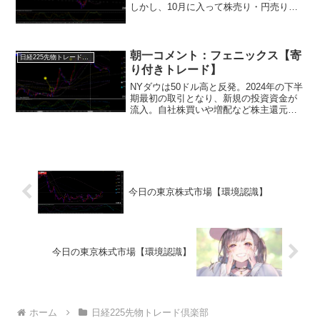
しかし、10月に入って株売り・円売り・
円債売りのスピードが加速し、4日はトリ
プル安が鮮明となった。3市場にはそれぞ
れ独自の要因が働いていたとはいえ、根
源は米長...
朝一コメント：フェニックス【寄
日経225先物トレード倶楽部
り付きトレード】
NYダウは50ドル高と反発。2024年の下半
期最初の取引となり、新規の投資資金が
流入。自社株買いや増配など株主還元を
新たに発表した金融株を中心にアップル
やマイクロソフトなど大型ハイテク株が
上昇しました。※相場の中身は値下がり
銘柄数のほうが多...
今日の東京株式市場【環境認識】
今日の東京株式市場【環境認識】
ホーム
日経225先物トレード倶楽部