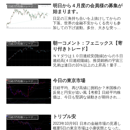
明日から４月度の会員様の募集が
日経225先物トレード倶楽部
始まります。
日足の三角持ち合いを上抜けしてからの
下落。世界の金融不安からくる売りも参
加しての下げ波動。多分、大きな突っ込
みはないと思っていますが、これ以上の
悪材料の出現があれば、更に下がるのは
必須です。3月21－22日開催の連邦公開市
朝一コメント：フェニックス【寄
日経225先物トレード倶楽部
場委員会（FOMC...
り付きトレード】
ＮＹダウは１０日連続安(陰線)からの５日
連続高(４日連続陽線)。推奨銘柄の宇宙三
兄弟は連日の10％以上の上昇高！量子コ
ンピューター大本命、第二のエヌビディ
ア候補でもあるＩＯＮＱも絶好調！ＳＭ
Ｒ関連株も上げてきています。クリスマ
今日の東京市場
日経225先物トレード倶楽部
スラリーという...
日経平均、再び高値に挑戦か？米国株の
反発と円安が追い風【考察】日経平均株
価は、今日も堅調な値動きが期待されま
す。米国株式市場では、利上げが終了す
るとの期待や、景気減速の兆しが見えな
いという楽観的な見方が広がり、株価主
要３指数は上昇しました。...
トリプル安
日経225先物トレード倶楽部
2023年10月9日 日本の金融市場の見通し
概要5日の東京市場は小康状態となった。