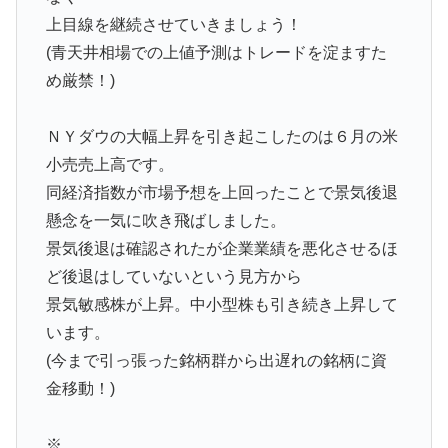
上目線を継続させていきましょう！
(青天井相場での上値予測はトレードを淀ますた
め厳禁！)
ＮＹダウの大幅上昇を引き起こしたのは６月の米
小売売上高です。
同経済指数が市場予想を上回ったことで景気後退
懸念を一気に吹き飛ばしました。
景気後退は確認されたが企業業績を悪化させるほ
ど後退はしていないという見方から
景気敏感株が上昇。中小型株も引き続き上昇して
います。
(今まで引っ張った銘柄群から出遅れの銘柄に資
金移動！)
※