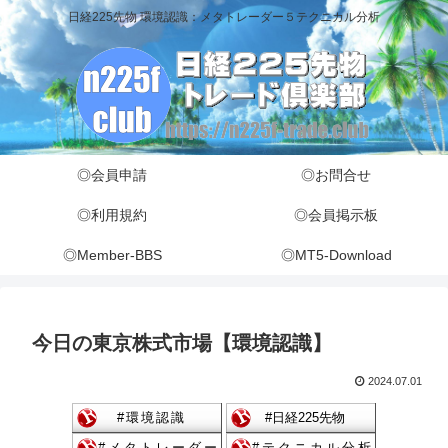
日経225先物 環境認識：メタトレーダー５テクニカル分析
◎会員申請
◎お問合せ
◎利用規約
◎会員掲示板
◎Member-BBS
◎MT5-Download
今日の東京株式市場【環境認識】
2024.07.01