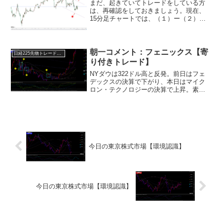
まだ、起きていてトレードをしている方
は、再確認をしておきましょう。現在、
15分足チャートでは、（１）ー（２）の
チャネルラインの中に居ます。
朝一コメント：フェニックス【寄
日経225先物トレード倶楽部
り付きトレード】
NYダウは322ドル高と反発。前日はフェ
デックスの決算で下がり、本日はマイク
ロン・テクノロジーの決算で上昇。素早
く半値戻しが出来る初押し買いの強さを
示した日となりました。※NYダウについ
ては13MAを割るまで短期上昇波動は継続
中！FOMCは...
今日の東京株式市場【環境認識】
今日の東京株式市場【環境認識】