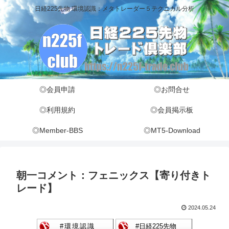
日経225先物 環境認識：メタトレーダー５テクニカル分析
◎会員申請
◎お問合せ
◎利用規約
◎会員掲示板
◎Member-BBS
◎MT5-Download
朝一コメント：フェニックス【寄り付きト
レード】
2024.05.24