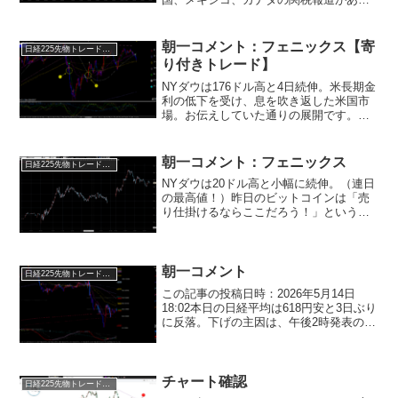
と見られていましたが、その報道もな
し！関税引き上げなしの思惑から欧州で
は自動車株が上昇しています。２４日ま
朝一コメント：フェニックス【寄
日経225先物トレード倶楽部
ではどのみち日本市場は日銀の...
り付きトレード】
NYダウは176ドル高と4日続伸。米長期金
利の低下を受け、息を吹き返した米国市
場。お伝えしていた通りの展開です。Ｇ
Ｓが4月23日に年初高をとった辺りからこ
うなっていく展開はある程度予想できま
す。理由(意味)が分からない塾生は先週か
朝一コメント：フェニックス
日経225先物トレード倶楽部
らのレポー...
NYダウは20ドル高と小幅に続伸。（連日
の最高値！）昨日のビットコインは「売
り仕掛けるならここだろう！」というタ
イミングでした。そこを耐えた意味は大
きいです。仮想通貨市場が安定したこと
で、半導体株やソフトウエアに買いが入
り、エヌビディアやマ...
朝一コメント
日経225先物トレード倶楽部
この記事の投稿日時：2026年5月14日
18:02本日の日経平均は618円安と3日ぶり
に反落。下げの主因は、午後2時発表のフ
ジクラ決算です。市場予想を下回る内容
から株価はストップ安まで売られ、これ
をきっかけに古河電気工業やキオクシア
など主...
チャート確認
日経225先物トレード倶楽部