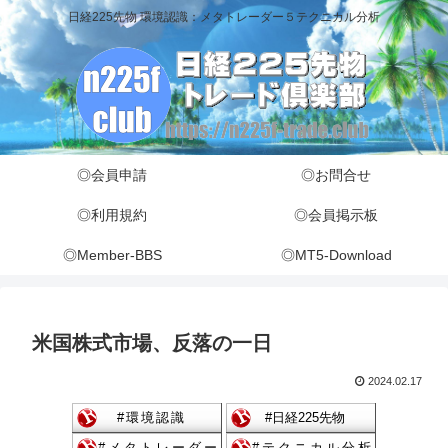
日経225先物 環境認識：メタトレーダー５テクニカル分析
◎会員申請
◎お問合せ
◎利用規約
◎会員掲示板
◎Member-BBS
◎MT5-Download
米国株式市場、反落の一日
2024.02.17