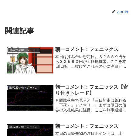
Zerch
関連記事
朝一コメント：フェニックス
日経225先物トレード倶楽部
本日は揉み合い想定日。３２５５０円か
ら３２５９０円が上値抵抗帯。ここを本
日以降、上抜けてこれるのかに注目とな
ります。本日の注目ポイントは、上 ３
２４６０円。 下 ３２１９０円。注目
点・６０分足のチャネルラインが良く効
いています。 ６０分足ベ...
朝一コメント：フェニックス【寄
日経225先物トレード倶楽部
り付きトレード】
月間騰落率で見ると『三日新甫は荒れる
（下落）』アノマリー。まずは明日の債
券の入札結果に注目。ここを無事通過す
れば、次は６月１３日と１４日の日米の
金融政策に注目！方向性を決めてくる可
能性が高いのは１３日のＦＯＭＣからで
朝一コメント：フェニックス
日経225先物トレード倶楽部
す。もうしばらく複雑な動...
本日の日経先物の注目ポイントは、上