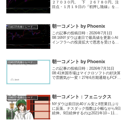
２７０３０円。 下 ２６７８０円。注
目点・１月１９日の『初押し陰線』を否
定しているため もうしばらく日足チャ
ートでは下がりにくい形を作っていま
す。・２６９２０円を上抜けば上下しな
がら２７２３０円を試す展開...
朝一コメント by Phoenix
日経225先物トレード倶楽部
この記事の投稿日時：2026年7月1日
08:16NYダウは連日で最高値を更新☆AI
インフラへの投資拡大で恩恵を受けるキ
ャタピラーやエヌビディアなどが上昇
し、AMDやインテルといった半導体株、
KLAなどの半導体製造装置株の上昇も目
立っていま...
朝一コメント by Phoenix
日経225先物トレード倶楽部
この記事の投稿日時：2026年7月31日
08:41米国市場はマイクロソフトの好決算
で雰囲気が一変！​27年6月期通期もFCF黒
字を維持する見通しとなり、過度なAI投
資回収懸念が一気に後退しました。​ゴー
ルドマンやJPモルガンなどの金融株も...
朝一コメント：フェニックス
日経225先物トレード倶楽部
NYダウは前日比40ドル安と8営業日ぶり
に反落。ナスダック指数は小幅ながら9日
続伸。9日続伸するのは2021年10～11月
以来、約2年ぶり。急ピッチな勢いで米長
期金利が低下しています。米30年金利は
10月12日を下回り、これで10月23日が...