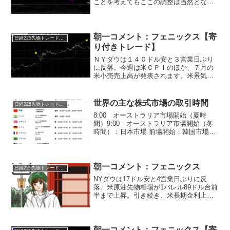
ことを考えてもここの調整は当然となり
ます。上値抵抗帯を抜ければ業績に合わ
ない株価上昇となるためバブル認定とな
ります。バブル相場はババ抜き相場。ハ
ズレを引く覚悟で挑む上昇...
朝一コメント：フェニックス【寄
日経225先物トレード倶楽部
り付きトレード】
ＮＹダウは１４０ドル安と３営業日ぶり
に反落。今週は米ＣＰＩのほか、７月の
米小売売上高が発表されます。米景気が
市場の想定以上に減速していくかがこれ
からの注目点です。(バッドニュースはそ
のまま株安へと反応を示す確率が高い！)
世界の主な株式市場の取引時間
日経225先物トレード倶楽部
日経先物は今週末にか...
8:00 オーストラリア市場開始（夏時
間）9:00 オーストラリア市場開始（冬
時間）：日本市場 前場開始：韓国市場開
始10:30 中国市場 前場開始11:30 日本
市場 前場終了12:30 日本市場 後場開
始：中国市場 前場終了12:45 ...
朝一コメント：フェニックス
日経225先物トレード倶楽部
NYダウは17ドル安と4営業日ぶりに反
落。米原油先物相場が1バレル89ドル台前
半まで上昇。引き続き、米長期金利上昇
への警戒感からハイテク株を中心に軟調
な展開が続いています。今晩の米CPI発表
後の動きは要注目です。発表後に米10年
金利4.3％...
朝一コメント：フェニックス【寄