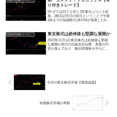
日経225先物トレード倶楽部
り付きトレード】
NYダウは23ドル安と3営業日ぶりに小反
落。(独立記念日の前日ということで午後
1時までの短縮取引)米ISMが発表した6月
の非製造業景況感指数は48.8と5月の53.8
から急低下。好不況の境目である50を再
び割り込んでいます。また6月のADP...
東京株式は続伸後も堅調な展開か
日経225先物トレード倶楽部
2023年11月1日東京株式は続伸後も堅調
な展開か前日の日銀会合以降、為替の円
安が進んでおり、輸出関連株を中心に支
援するとみられる。米連邦公開市場委員
会（FOMC）の結果発表を前に、買い一
巡後は手控えが見込まれる一方、トヨタ
自動車の決算発表...
今日の東京株式市場【環境認識】
米国株式市場の考察