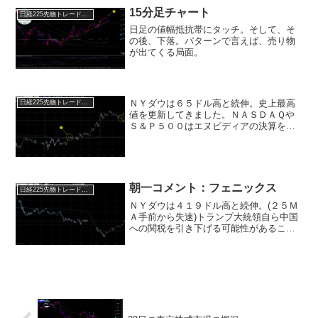
15分足チャート
日経225先物トレード倶楽部
日足の値幅抵抗帯にタッチ。そして、そ
の後、下落。パターンで言えば、売り物
が出てくる局面。
ＮＹダウは６５ドル高と続伸。史上最高
日経225先物トレード倶楽部
値を更新してきました。ＮＡＳＤＡＱや
Ｓ＆Ｐ５００はエヌビディアの決算を前
に手持ち調整から反落。同社の決算が市
場の期待値を上回れば決算発表後に両指
数はＮＹダウに合わす形で高値奪回を目
指すことになります。この...
朝一コメント：フェニックス
日経225先物トレード倶楽部
ＮＹダウは４１９ドル高と続伸。(２５Ｍ
Ａ手前から失速)トランプ大統領自ら中国
への関税を引き下げる可能性があること
を示唆。(トリプル安となり、先に根を上
げ始めた？)米中摩擦が緩和に向かうとの
観測からの上昇だが、中国は米国が上か
ら目線のうちは関...