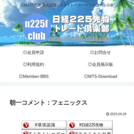
日経225先物 環境認識：メタトレーダー５テクニカル分析
◎会員申請
◎お問合せ
◎利用規約
◎会員掲示板
◎Member-BBS
◎MT5-Download
朝一コメント：フェニックス
2023.09.28