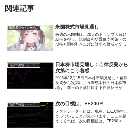
関連記事
米国株式市場見通し
日経225先物トレード倶楽部
来週の米国株は、20日のトランプ大統領
就任を控え、規制緩和や景気支援策への
期待と関税引き上げに対する警戒が交錯
する展開が予想される。昨年11月の大統
領選挙後から現在までのNYダウの上昇率
は約3％にとどまり、第一次トランプ政権
時の同期間に記録...
日本株市場見通し：自律反発から
日経225先物トレード倶楽部
次第にこう着感
2023年12月15日日本株市場見通し：自律
反発から次第にこう着感本日の日本株市
場は、前日の下落に対する自律反発が意
識されるものの、買い一巡後は次第にこ
う着感が強まりそうだ。前日の米国市場
は、米利下げ期待や小売売上高の好調を
次の目標は、FE200％
日経225先物トレード倶楽部
受けて買い優勢と...
メタトレーダー組は、現在、161.8%で止
まっていることが分かります。ここを越
えてくれば、次の目標値は、FE200％と
なります。