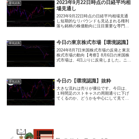
2023年9月22日時点の日経平均相
環境認識
場見通し
2023年9月22日時点の日経平均相場見通
し短期的なリバウンドも見込まれる権利
落ち銘柄の株価動向に注目重要な専門用
語の解説FOMC：米連邦公開市場委員会
ドットチャート：米連邦公開市場委員会
（FOMC）の政策金利見通し資産運用特
今日の東京株式市場【環境認識】
環境認識
区：海外投資家...
2024年8月7日米国株式市場の反発と東京
株式市場の動向【考察】8月6日の米国株
式市場は、4日ぶりに反発しました。ニュ
ーヨーク・ダウ工業株30種平均（NYダ
ウ）は前日比294.39ドル上昇し、
38,997.66ドルで取引を終了しました。ま
た...
今日の【環境認識】抜粋
環境認識
大きな流れは売りが優位です。今日は、
１時間足のストキャスの周期通りに下げ
てくるのか、どうかを中心にして見て行
きましょう。H4Lineを割ってきたなら、
弱いです。チャートは、三角持ち合い形
成に入る可能性も考えます。更に、弱い
場合は、トレンドラ...