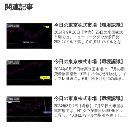
関連記事
今日の東京株式市場【環境認識】
環境認識
2024年9月26日【考察】25日の米国株式
市場では、ニューヨークダウが前日比
293.47ドル下落して41,914.75ドルとな
り、5日ぶりに反落しました。一方、ナス
ダック総合指数は7.684ポイント上昇して
18,082.205ポイントと、...
今日の東京株式市場【環境認識】
環境認識
2024年8月15日考察米国市場は、7月の消
費者物価指数（CPI）の伸びが鈍化し、イ
ンフレ減速による9月利下げ期待の高まり
を受け、NYダウをはじめ主要指数が上昇
しました。特に、金融株、小売株、そし
て一部の半導体株が好調でした。一方
で、アルフ...
今日の東京株式市場【環境認識】
環境認識
2024年8月1日【考察】 7月31日の米国株
式市場では、NYダウが前日比99.46ドル
上昇し、40,842.79ドルで取引を終了しま
した。ナスダック総合指数も451.983ポイ
ント上昇し、17,599.400ポイントで取引
を終えました。出...