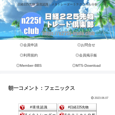
日経225先物 環境認識：メタトレーダー５テクニカル分析
◎会員申請
◎お問合せ
◎利用規約
◎会員掲示板
◎Member-BBS
◎MT5-Download
朝一コメント：フェニックス
2023.06.07