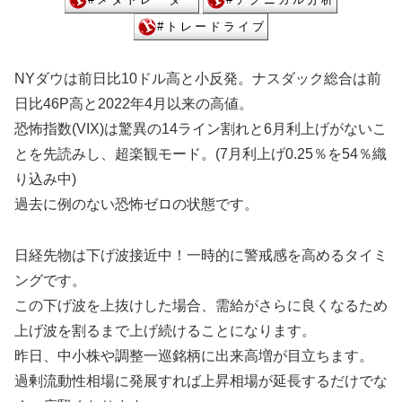
NYダウは前日比10ドル高と小反発。ナスダック総合は前
日比46P高と2022年4月以来の高値。
恐怖指数(VIX)は驚異の14ライン割れと6月利上げがないこ
とを先読みし、超楽観モード。(7月利上げ0.25％を54％織
り込み中)
過去に例のない恐怖ゼロの状態です。
日経先物は下げ波接近中！一時的に警戒感を高めるタイミ
ングです。
この下げ波を上抜けした場合、需給がさらに良くなるため
上げ波を割るまで上げ続けることになります。
昨日、中小株や調整一巡銘柄に出来高増が目立ちます。
過剰流動性相場に発展すれば上昇相場が延長するだけでな