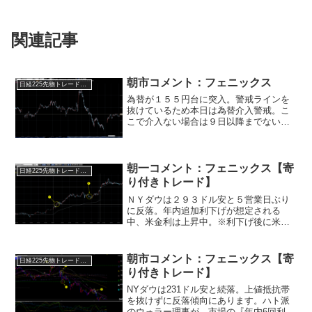
関連記事
朝市コメント：フェニックス
日経225先物トレード倶楽部
為替が１５５円台に突入。警戒ラインを
抜けているため本日は為替介入警戒。こ
こで介入ない場合は９日以降までないと
考えるのが妥当となります。本日は円安
進行を受け、反発想定となりますが選挙
前だけにまだ積極的に上は追いにくい状
況が続きます。（昨日の世...
朝一コメント：フェニックス【寄
日経225先物トレード倶楽部
り付きトレード】
ＮＹダウは２９３ドル安と５営業日ぶり
に反落。年内追加利下げが想定される
中、米金利は上昇中。※利下げ後に米長
期金利が上昇していく流れはレポートで
予告済み！・政策金利を４．７５％ー
５％に設定＝３．７５％が１０年金利の
朝市コメント：フェニックス【寄
日経225先物トレード倶楽部
基準値（独自計算式）・３．７...
り付きトレード】
NYダウは231ドル安と続落。上値抵抗帯
を抜けずに反落傾向にあります。ハト派
のウォラー理事が、市場の『年内6回利下