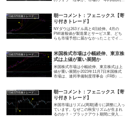
げ』の織り込みに対して牽制発言をし、
米長期金利は4.08%まで上昇。それが嫌
気されての下落となります。週末レポー
朝一コメント：フェニックス【寄
日経225先物トレード倶楽部
トでお伝えした...
り付きトレード】
NYダウは263ドル高と4日続伸。4月の
PMI速報値が製造業とサービス業、どち
らも市場予想に届かなかったことでイン
フレ懸念が後退。イスラエルとイランが
双方の攻撃への抑制的な姿勢を見せてい
ることから地政学リスクが後退。米2年債
米国株式市場は小幅続伸、東京株
日経225先物トレード倶楽部
の入札結果が良か...
式は上値が重い展開か
米国株式市場は小幅続伸、東京株式は上
値が重い展開か2023年11月7日米国株式
市場は、連邦準備制度理事会（FRB）の
利上げサイクル終了期待を受けた買いが
続き、小幅続伸となりました。ダウ平均
は34.54ドル高の34,095.86ドル、ナスダ
朝一コメント：フェニックス【寄
日経225先物トレード倶楽部
ッ...
り付きトレード】
米国市場はリズム(周期)通りに調整に入っ
ています。なぜこの秋安リズムが生まれ
るのか？・ブラックアウト期間に突入し
たことで自社株買いが入らなくなっ
た。・今の上昇相場の買い需要の半分以
上が自社株買い。ファンダに強くなれば