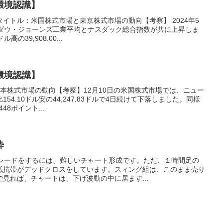
環境認識】
日タイトル：米国株式市場と東京株式市場の動向【考察】 2024年5
、ダウ・ジョーンズ工業平均とナスダック総合指数が共に上昇しま
の39,908.00...
環境認識】
び日本株式市場の動向【考察】12月10日の米国株式市場では、ニュー
4.10ドル安の44,247.83ドルで4日続けて下落しました。同様
48ポイント...
粋
トレードをするには、難しいチャート形成です。ただ、１時間足の
抵抗帯がデッドクロスをしています。スィング組は、このまま売り
見れば、チャートは、下げ波動の中に居ます...