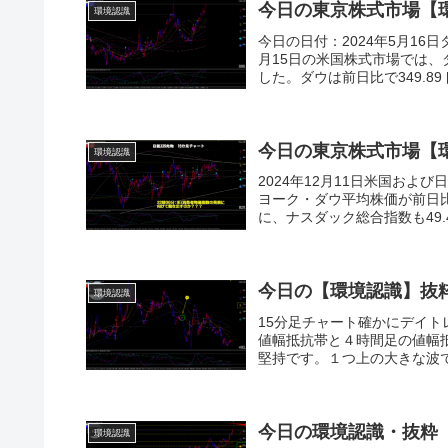
今日の東京株式市場【
環境認識
今日の日付：2024年5月16
月15日の米国株式市場では
した。ダウは前日比で349.89ドル高
今日の東京株式市場【
環境認識
2024年12月11日米国およ
ヨーク・ダウ平均株価が前日比15
に、ナスダック総合指数も49.4
今日の【環境認識】抜
環境認識
15分足チャート確かにデイ
値幅抵抗帯と４時間足の値幅
堅持です。１つ上の大きな波で
今日の環境認識・抜粋
環境認識