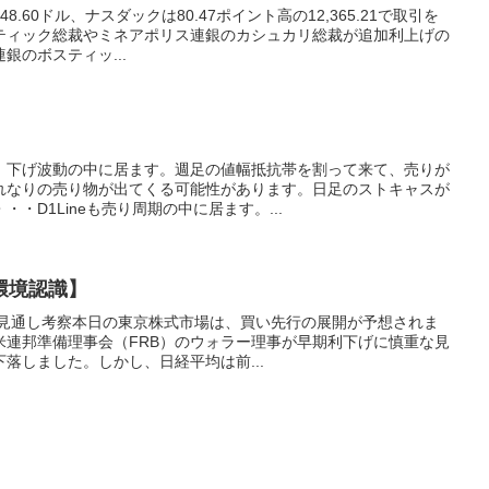
348.60ドル、ナスダックは80.47ポイント高の12,365.21で取引を
ティック総裁やミネアポリス連銀のカシュカリ総裁が追加利上げの
銀のボスティッ...
、下げ波動の中に居ます。週足の値幅抵抗帯を割って来て、売りが
れなりの売り物が出てくる可能性があります。日足のストキャスが
・D1Lineも売り周期の中に居ます。...
環境認識】
市場 見通し考察本日の東京株式市場は、買い先行の展開が予想されま
米連邦準備理事会（FRB）のウォラー理事が早期利下げに慎重な見
落しました。しかし、日経平均は前...