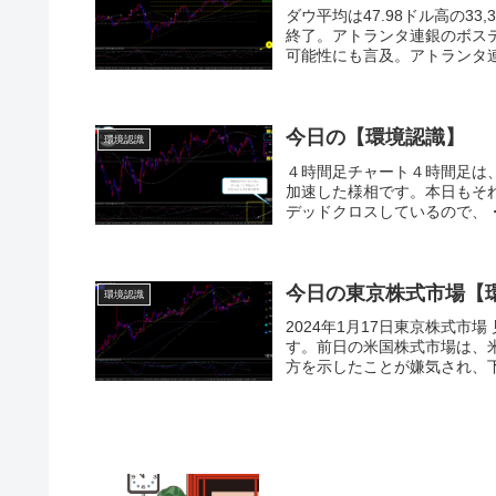
ダウ平均は47.98ドル高の33,
終了。アトランタ連銀のボス
可能性にも言及。アトランタ連
今日の【環境認識】
環境認識
４時間足チャート４時間足は
加速した様相です。本日もそ
デッドクロスしているので、・・
今日の東京株式市場【
環境認識
2024年1月17日東京株式
す。前日の米国株式市場は、
方を示したことが嫌気され、下