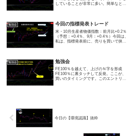
していることが非常に多い。簡単なとこ
ろ＝予想しやすいところ難しいところ＝
予想できないところそれぞれ、自分なり
に理解をしてエントリーするかしないか
の判断ができるようになり...
今回の指標発表トレード
勉強会
米・10月生産者物価指数：前月比+0.2％
（予想：+0.4％、9月：+0.4％）今回は、
私は、指標発表前に、売りを買いで挟ん
だ状態でした。ですので、・・・動いた
方向で、外す作業をしました。売りを外
す位置を、前回高値のピークラインに設
定。買い...
勉強会
勉強会
FE100％を越えて、上げのＮ字を形成
FE100％に裏タッチして反発。ここが、
買いのタイミングです。このエントリー
タイミングの意味が分からない方は、い
らっしゃいますか？もし、分からない初
心者トレーダーさんがいらっしゃれば、
何なりとご質問をお...
今日の【環境認識】抜粋