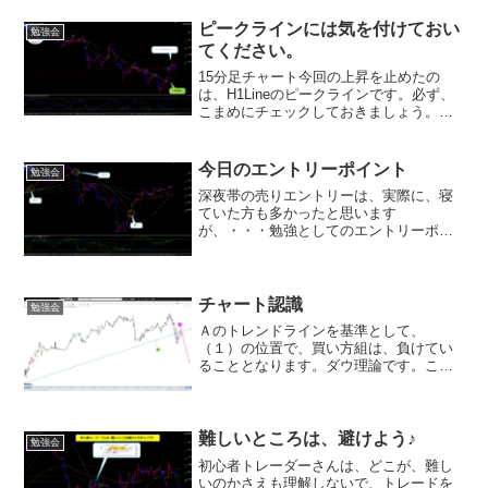
ピークラインには気を付けておい
勉強会
てください。
15分足チャート今回の上昇を止めたの
は、H1Lineのピークラインです。必ず、
こまめにチェックしておきましょう。今
回の下落を加速させたのは、このピーク
ライン割れ！ピークラインは、その周期
転換をしたときの頂点にあたります。機
今日のエントリーポイント
勉強会
能する確率が高いの...
深夜帯の売りエントリーは、実際に、寝
ていた方も多かったと思います
が、・・・勉強としてのエントリーポイ
ントを載せておきたいと思います。ご質
問等がありましたら、お受けいたしま
す。よろしくお願いいたします。(^_-)-☆
チャート認識
勉強会
Ａのトレンドラインを基準として、
（１）の位置で、買い方組は、負けてい
ることとなります。ダウ理論です。この
買い方組が、負けた位置を越えてこない
限り、チャートは、売り方組が優位継続
します。
難しいところは、避けよう♪
勉強会
初心者トレーダーさんは、どこが、難し
いのかさえも理解しないで、トレードを