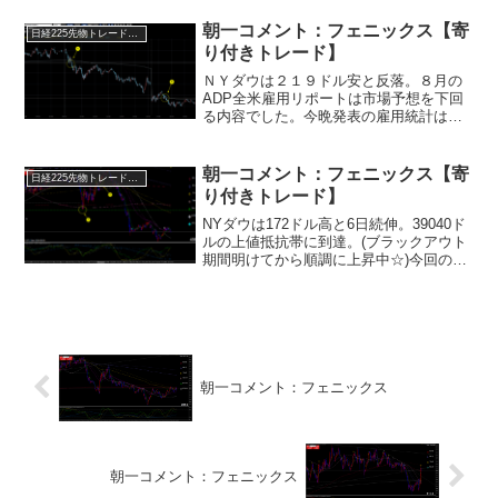
年度の取引となるわけですが、利食い売
りを２０２６年度に回した...
朝一コメント：フェニックス【寄
日経225先物トレード倶楽部
り付きトレード】
ＮＹダウは２１９ドル安と反落。８月の
ADP全米雇用リポートは市場予想を下回
る内容でした。今晩発表の雇用統計は要
警戒となります。市場は0.5%の利下げを
織り込む相場となっています。(米債券市
場は長期金利が一時3.72%まで低下)0.5％
朝一コメント：フェニックス【寄
日経225先物トレード倶楽部
の利下...
り付きトレード】
NYダウは172ドル高と6日続伸。39040ド
ルの上値抵抗帯に到達。(ブラックアウト
期間明けてから順調に上昇中☆)今回の先
行指標だとお伝えしたゴールドマン・サ
ックスの上昇が出遅れ金融株に波及。ま
た、ボーイング、アムジェンの上昇がダ
ウ指数を押...
朝一コメント：フェニックス
朝一コメント：フェニックス