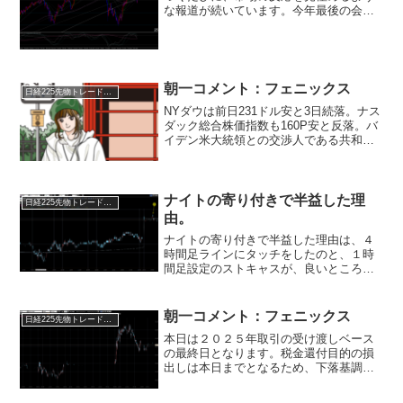
な報道が続いています。今年最後の会合
（12月18～19日）を控え、日本経済新聞
が11月30日に公開した植田和男総裁への
インタビューから注目点を以下に整理し
ました。植田総...
朝一コメント：フェニックス
日経225先物トレード倶楽部
NYダウは前日231ドル安と3日続落。ナス
ダック総合株価指数も160P安と反落。バ
イデン米大統領との交渉人である共和党
のマッカーシー下院議長が、共和党議員
に『合意にはほど遠い』と伝えたことが
下げの要因。アメリカ市場は特に今は上
値を買う材料も...
ナイトの寄り付きで半益した理
日経225先物トレード倶楽部
由。
ナイトの寄り付きで半益した理由は、４
時間足ラインにタッチをしたのと、１時
間足設定のストキャスが、良いところま
で上がっていたからです。残りの半分
は、できる限り、ホールドします。買い
値まで押して来たら、カットします。半
朝一コメント：フェニックス
日経225先物トレード倶楽部
益しているので、これで、損...
本日は２０２５年取引の受け渡しベース
の最終日となります。税金還付目的の損
出しは本日までとなるため、下落基調だ
った銘柄は需給改善となって反発しやす
くなります。２９日からは実質２０２６