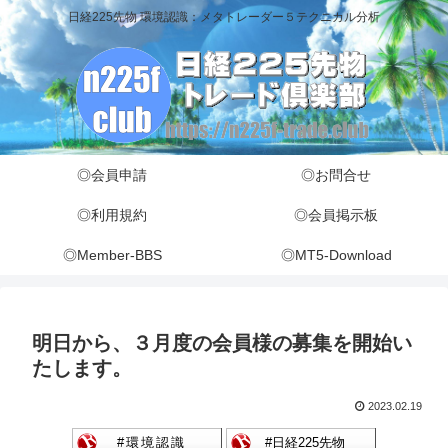
日経225先物 環境認識：メタトレーダー５テクニカル分析
◎会員申請
◎お問合せ
◎利用規約
◎会員掲示板
◎Member-BBS
◎MT5-Download
明日から、３月度の会員様の募集を開始い
たします。
2023.02.19