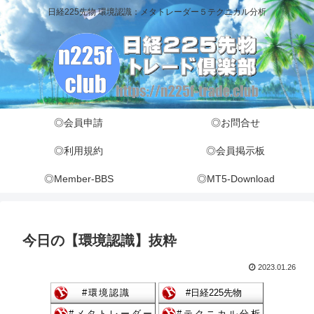
日経225先物 環境認識：メタトレーダー５テクニカル分析
◎会員申請
◎お問合せ
◎利用規約
◎会員掲示板
◎Member-BBS
◎MT5-Download
今日の【環境認識】抜粋
2023.01.26