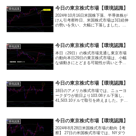
今日の東京株式市場【環境認識】
環境認識
2024年10月16日米国株下落、半導体株が
けん引考察昨日、米国株式市場は3日続伸
の勢いを失い、大幅に下落しました。特
に、NYダウ平均工業株指数は324ドル安
と大きく下げており、ナスダック総合指
数も187ポイント安と、ハイテク株を中心
に売り...
今日の東京株式市場【環境認識】
環境認識
本日（29日）の株式市場見通し東京市場
の動向本日29日の東京株式市場は、小幅
な値動きにとどまる可能性が高いと予想
されています。前日28日は米国市場が感
謝祭の祝日で休場となったため、海外市
場からの手掛かり材料が乏しい状況で
す。また、週末を控え...
今日の東京株式市場【環境認識】
環境認識
18日のアメリカ株式市場では、ニューヨ
ークダウが前日より103.08ドル下落し、
41,503.10ドルで取引を終えました。ナス
ダック総合指数も54.760ポイント安の
17,573.301ポイントで終了。出来高は、
ニューヨーク市場が9億4,5...
今日の東京株式市場【環境認識】
環境認識
2024年8月28日米国株式市場の動向【考
察】 27日の米国株式市場では、NYダウ