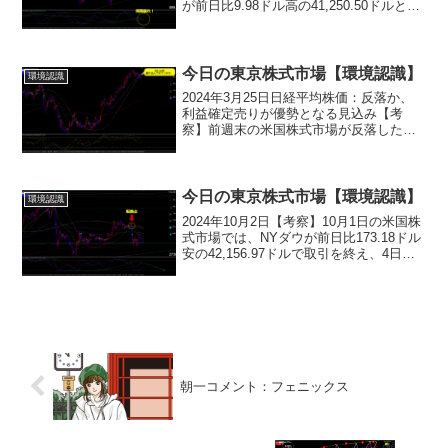
が前日比9.98ドル高の41,250.50ドルとな
り、3日連続で上昇しました。ナスダック
総合指数も29.055ポイント高の
17,754.820ポイントで取引を...
今日の東京株式市場【環境認識】
環境認識
2024年3月25日日経平均株価：反落か、
利益確定売りが優勢となる見込み【考
察】前週末の米国株式市場が反落したた
め、日経平均株価も追随する可能性が高
い日経平均株価は前週に約2100円上昇し
ており、短期的な過熱感も意識される25
日は全体的に利...
今日の東京株式市場【環境認識】
環境認識
2024年10月2日【考察】10月1日の米国株
式市場では、NYダウが前日比173.18ドル
安の42,156.97ドルで取引を終え、4日ぶ
りに反落しました。また、ナスダック総
合指数も278.811ポイント下げ、
17,910.359ポイントで取...
朝一コメント：フェニックス