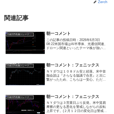
Zerch
関連記事
朝一コメント
日経225先物トレード倶楽部
この記事の投稿日時：2026年6月3日
08:22米国市場はAI半導体、光通信関連、
ドローン関連といったテーマ株が強い展
開☆さらに、これまで出遅れていた次世
代原子力関連にも資金が波及し、OKLO
やSMRなどベンチャーエネルギー株にも
物色の手...
朝一コメント：フェニックス
日経225先物トレード倶楽部
ＮＹダウは１０８ドル安と続落。米中首
脳会談は『さらなる協議で合意』と次に
繋がったため、こちらは一安心。ただ、
週間の新規失業保険申請件数が市場予想
を上回る内容となり、前日の５月ＡＤＰ
全米雇用リポートに続いて労働市場の軟
化を示す内容となっていま...
朝一コメント：フェニックス
日経225先物トレード倶楽部
ＮＹダウは３営業日ぶり反発。米中貿易
摩擦の更なる悪化を警戒しながらの反転
上昇です。(２月１２日の変化日は警戒し