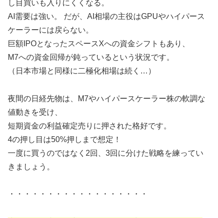
し目買いも入りにくくなる。
AI需要は強い。 だが、AI相場の主役はGPUやハイパース
ケーラーには戻らない。
巨額IPOとなったスペースXへの資金シフトもあり、
M7への資金回帰が鈍っているという状況です。
（日本市場と同様に二極化相場は続く…）
夜間の日経先物は、M7やハイパースケーラー株の軟調な
値動きを受け、
短期資金の利益確定売りに押された格好です。
4の押し目は50%押しまで想定！
一度に買うのではなく2回、3回に分けた戦略を練ってい
きましょう。
・・・・・・・・・・・・・・・・・・