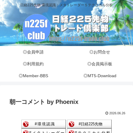
日経225先物 環境認識：メタトレーダー５テクニカル分析
◎会員申請
◎お問合せ
◎利用規約
◎会員掲示板
◎Member-BBS
◎MT5-Download
朝一コメント by Phoenix
2026.06.26