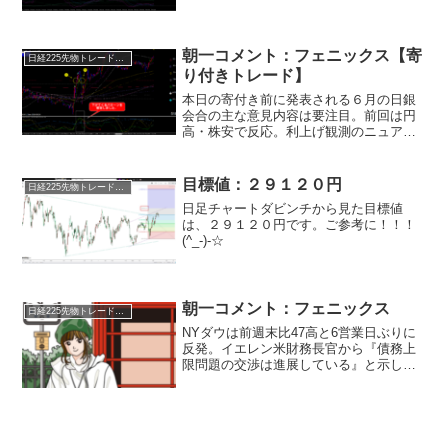
ましょう！)米ＪＯＬＴＳが市場予想を下
回ったことで長期金利が低下。この金利
低下が株高要因となっています。・米１
０年金利が４．５％以...
朝一コメント：フェニックス【寄
日経225先物トレード倶楽部
り付きトレード】
本日の寄付き前に発表される６月の日銀
会合の主な意見内容は要注目。前回は円
高・株安で反応。利上げ観測のニュアン
スが強いのかに注目です。４時間足のテ
クニカルでは上げと下げ、両方の言語化
がある位置。それだけに日銀の意見内容
目標値：２９１２０円
日経225先物トレード倶楽部
は注目となります。・・・...
日足チャートダビンチから見た目標値
は、２９１２０円です。ご参考に！！！
(^_-)-☆
朝一コメント：フェニックス
日経225先物トレード倶楽部
NYダウは前週末比47高と6営業日ぶりに
反発。イエレン米財務長官から『債務上
限問題の交渉は進展している』と示した
ことが反発のきっかけとなりました。債
務上限問題は茶番劇ではありますが、市
場を動かす材料ではあります。今晩の協
議で進展があるのか要...