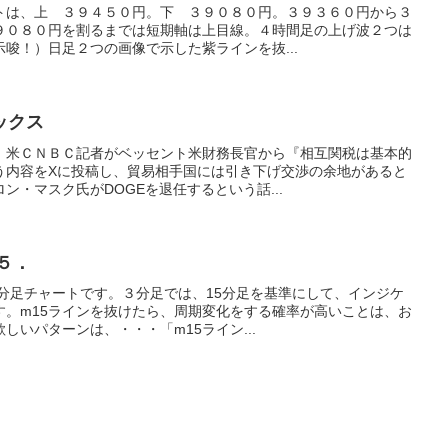
トは、上 ３９４５０円。下 ３９０８０円。３９３６０円から３
９０８０円を割るまでは短期軸は上目線。４時間足の上げ波２つは
唆！）日足２つの画像で示した紫ラインを抜...
ックス
。米ＣＮＢＣ記者がベッセント米財務長官から『相互関税は基本的
う内容をXに投稿し、貿易相手国には引き下げ交渉の余地があると
ン・マスク氏がDOGEを退任するという話...
５．
分足チャートです。３分足では、15分足を基準にして、インジケ
す。m15ラインを抜けたら、周期変化をする確率が高いことは、お
しいパターンは、・・・「m15ライン...