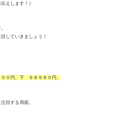
お伝えします！）
す。
注目していきましょう！
４５０円。下 ６８９８０円。
に注目する局面。