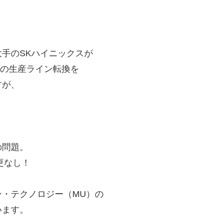
手のSKハイニックスが
への生産ライン転換を
すが、
。
の問題。
更なし！
・テクノロジー（MU）の
います。