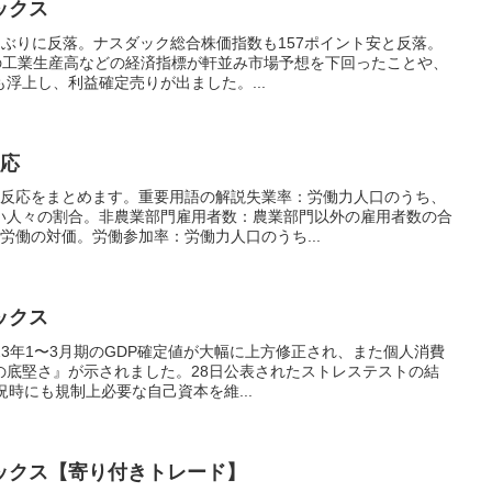
ックス
業日ぶりに反落。ナスダック総合株価指数も157ポイント安と反落。
月の工業生産高などの経済指標が軒並み市場予想を下回ったことや、
浮上し、利益確定売りが出ました。...
反応
場反応をまとめます。重要用語の解説失業率：労働力人口のうち、
い人々の割合。非農業部門雇用者数：農業部門以外の雇用者数の合
労働の対価。労働参加率：労働力人口のうち...
ックス
。23年1〜3月期のGDP確定値が大幅に上方修正され、また個人消費
の底堅さ』が示されました。28日公表されたストレステストの結
況時にも規制上必要な自己資本を維...
ックス【寄り付きトレード】