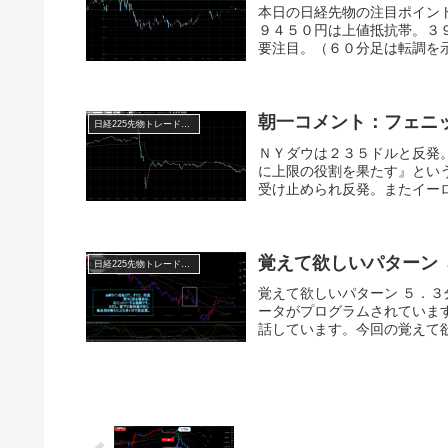
本日の日経先物の注目ポイン
９４５０円は上値抵抗帯。３
要注目。（６０分足は転調を示
朝一コメント：フェニ
日経225先物トレード倶楽部
ＮＹダウは２３５ドルと反発
に上限の役割を果たす』とい
受け止められ反発。またイーロ
覚えて欲しいパターン 
日経225先物トレード倶楽部
覚えて欲しいパターン ５．３
ータがプログラムされていま
話しています。今回の覚えて欲