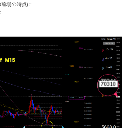
の前場の時点に
汗