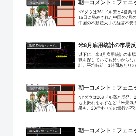
朝一コメント：フェニ
日経225先物トレード倶楽部
NYダウは361ドル安と4営
15日に発表された中国の7
中国の不動産大手の経営不安も
米8月雇用統計の市場
日経225先物トレード倶楽部
以下に、米8月雇用統計の市
職を探していても見つからな
計。平均時給：1時間あたりの
朝一コメント：フェニ
日経225先物トレード倶楽部
NYダウは269ドル高と反発
も上振れを示すなど『米景気
果も、23行すべての銀行が不
朝一コメント：フェニ
日経225先物トレード倶楽部