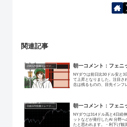
関連記事
朝一コメント：フェニ
日経225先物トレード倶楽部
NYダウは前日比30ドル安と
て上昇となりました。注目さ
念は残るものの、目先インフレ
朝一コメント：フェニ
日経225先物トレード倶楽部
NYダウは314ドル高と4日
ットなどが発行したAI 分野
たと思われます。・利下げ観測