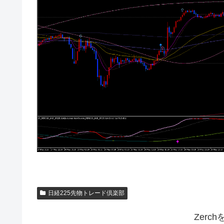
日経225先物トレード倶楽部
Zerc