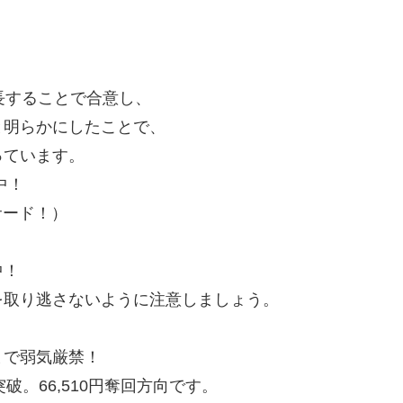
長することで合意し、
と明らかにしたことで、
っています。
中！
サード！）
中！
を取り逃さないように注意しましょう。
まで弱気厳禁！
突破。66,510円奪回方向です。