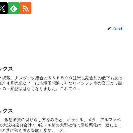
Zerch
ックス
3日続落。ナスダック総合とＳ＆Ｐ５００は米長期金利の低下もあっ
れた４月の米ＣＰＩは市場予想通りとなりインフレ率の高止まり懸
の上昇懸念はなくなりました。これで６...
ックス
続伸。仮想通貨の切り返し方をみると、オラクル、メタ、アルファベ
への大規模投資合計730億ドル超の大型社債の需給悪化は一巡しまし
と共に落ち着きを取り戻す。・利...