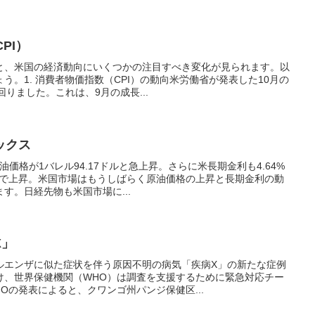
PI）
と、米国の経済動向にいくつかの注目すべき変化が見られます。以
う。1. 消費者物価指数（CPI）の動向米労働省が発表した10月の
回りました。これは、9月の成長...
ックス
油価格が1バレル94.17ドルと急上昇。さらに米長期金利も4.64%
準まで上昇。米国市場はもうしばらく原油価格の上昇と長期金利の動
す。日経先物も米国市場に...
X」
ルエンザに似た症状を伴う原因不明の病気「疾病X」の新たな症例
け、世界保健機関（WHO）は調査を支援するために緊急対応チー
Oの発表によると、クワンゴ州パンジ保健区...