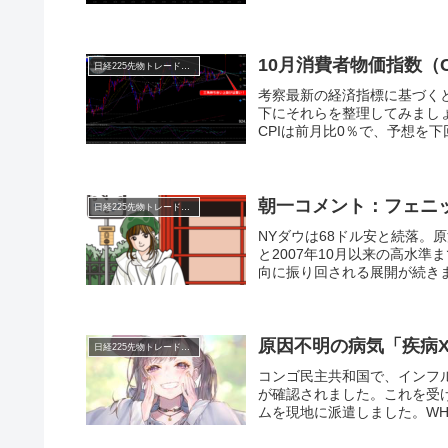
10月消費者物価指数（C
日経225先物トレード倶楽部
考察最新の経済指標に基づく
下にそれらを整理してみましょ
CPIは前月比0％で、予想を下
朝一コメント：フェニ
日経225先物トレード倶楽部
NYダウは68ドル安と続落。原
と2007年10月以来の高水
向に振り回される展開が続きま
原因不明の病気「疾病
日経225先物トレード倶楽部
コンゴ民主共和国で、インフ
が確認されました。これを受
ムを現地に派遣しました。WH