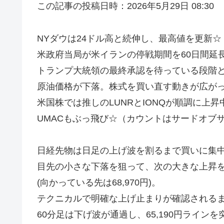
この記事の投稿日時：2026年5月29日 08:30
NYダウは24ドル高と続伸し、最高値を更新☆
米政府当局が米イランの停戦期間を60日間延
トランプ大統領の最終承認を待っている段階
原油価格が下落。株式を買い直す動きが広が
米国株では推しのLUNRとIONQが順調に上昇
UMACもぶっ飛び☆（カウントはサードオブ
日経先物は日足の上げ波を割るまで買いに集
目先の小さな下落を狙って、次の大きな上昇
(向かっている先は68,970円)。
テクニカルで明確な上げ止まりが確認される
60分足は下げ波が通過し、65,190円ラインを