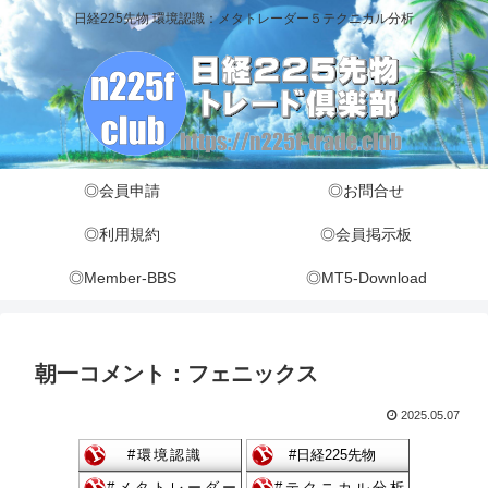
日経225先物 環境認識：メタトレーダー５テクニカル分析
◎会員申請
◎お問合せ
◎利用規約
◎会員掲示板
◎Member-BBS
◎MT5-Download
朝一コメント：フェニックス
2025.05.07