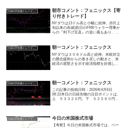
によって、ハイテク株や半導体株は下落
しました。ナスダック総合指数はマイナ
朝市コメント：フェニックス【寄
日経225先物トレード倶楽部
スで終えました。日...
り付きトレード】
NYダウは13ドル高と小幅に続伸。(8月上
旬以来の高値)前日のFRBウォラー理事か
らの『利下げ言及』の追い風もあり、米
国市場は引き続き来年以降の『利下げの
織り込み』が進んでいます。(米長期金利
は一時4.25%まで低下)※利下げの織り込
朝一コメント：フェニックス
日経225先物トレード倶楽部
みが一...
NYダウは３０６ドル高と続伸。米欧対立
の懸念緩和からの巻き戻しの動きと、米
経済の底堅さを示す経済指標を好感した
形での上昇となります。新規失業保険申
請件数は昨年11月に政府閉鎖が解除され
てから、右肩下がり！お伝えしていた通
り、政府閉鎖で中小企...
朝一コメント：フェニックス
日経225先物トレード倶楽部
この記事の投稿日時：2026年4月6日
08:22本日の日経先物の注目ポイントは、
上 ５３３２０円。下 ５２５６０円。
個人的にイランには攻撃しないだろうと
みているため、反転目線で相場を見てい
ます。５２６２０円～５２５６０円が下
値抵抗帯。ここ...
今日の米国株式市場
日経225先物トレード倶楽部
【考察】今日の米国株式市場では、ベー