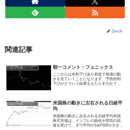
Zerch
関連記事
朝一コメント：フェニックス
日経225先物トレード倶楽部
ここからは米利下げあり前提で相場の動
きを見ていくことになります。予防的利
下げがどういう結果をもたらすのか？こ
れは蓋を開けてみないことには誰にも分
かりません。こういう時こそ「テクニカ
ル」です。割るところを割ってこそ調整
です。上昇相場は移動平均...
米国株の動きに左右される日経平
日経225先物トレード倶楽部
均
米国株の動きに左右される日経平均米国
株式市場は、インフレの鈍化や景気の回
復を受けて、ダウ平均やS&P500が大きく
上昇しました。しかし、長期金利の上昇