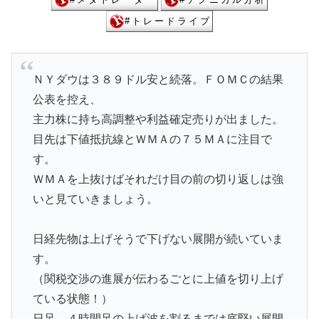
ＮＹダウは３８９ドル安と続落。ＦＯＭＣの結果
公表を控え、
主力株に持ち高調整や利益確定売りが出ました。
目先は下値抵抗線とＷＭＡの７５ＭＡに注目で
す。
ＷＭＡを上抜けばそれだけ目の前の切り返しは強
いと見ていきましょう。
日経先物は上げそうで下げない展開が続いていま
す。
（関税交渉の進展が伝わるごとに上値を切り上げ
ている状態！）
日足、４時間足の上げ波を割るまでは底堅い展開