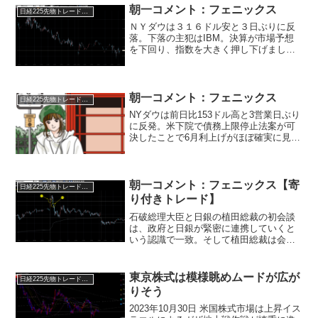
朝一コメント：フェニックス
日経225先物トレード倶楽部
ＮＹダウは３１６ドル安と３日ぶりに反
落。下落の主犯はIBM。決算が市場予想
を下回り、指数を大きく押し下げまし
た。ただ、相場の中身は依然として強
く、ハイテクや半導体株が相場を支えて
います。ＮＡＳＤＡＱは最高値を更新。
Ｓ＆Ｐ５００も４日連続で最...
朝一コメント：フェニックス
日経225先物トレード倶楽部
NYダウは前日比153ドル高と3営業日ぶり
に反発。米下院で債務上限停止法案が可
決したことで6月利上げがほぼ確実に見送
られるという観測から債券が買われ米長
期金利が低下。それが株高要因に繋がっ
ています。(下げ渋り要因)ナスダック市場
は前日比16...
朝一コメント：フェニックス【寄
日経225先物トレード倶楽部
り付きトレード】
石破総理大臣と日銀の植田総裁の初会談
は、政府と日銀が緊密に連携していくと
いう認識で一致。そして植田総裁は会談
後、記者団に今の金融政策は極めて緩和
的で経済・物価の情勢を丁寧に見て慎重
に利上げを検討していく考えを明らかに
東京株式は模様眺めムードが広が
日経225先物トレード倶楽部
しました。また石破首相も...
りそう
2023年10月30日 米国株式市場は上昇イス