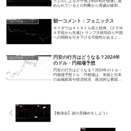
ラエルによるガザ地上戦作戦が慎重に進
められているとの判断から脅威が緩和
し、買戻しが優勢となった。その後も値
ごろ感からの買いや、FRBの利上げ見送
り観測を受け、終日堅調に推移した。東
朝一コメント：フェニックス
日経225先物トレード倶楽部
京株式は模様眺...
ＮＹダウは４１９ドル高と続伸。(２５Ｍ
Ａ手前から失速)トランプ大統領自ら中国
への関税を引き下げる可能性があること
を示唆。(トリプル安となり、先に根を上
げ始めた？)米中摩擦が緩和に向かうとの
観測からの上昇だが、中国は米国が上か
ら目線のうちは関...
円安の行方はどうなる？2024年
日経225先物トレード倶楽部
のドル・円相場予想
円安の行方はどうなる？2024年のドル・
円相場予想ドル・円相場は、米国と日本
の金融政策や経済状況、政治的な要因な
どに影響されますが、来年はどのような
展開が見込まれるのでしょうか。まず、
今年のドル・円相場の動きを振り返って
みましょう。今年は、...
【勉強会】波の見極めをしよう♪