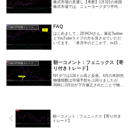
株式市場の見通し【考察】1月3日の米国
株式市場では、ニューヨークダウ平均株
価が前日比339.86ドル上昇し、4万
2732.13ドルで取引を終了しました。この
上昇は、5日ぶりの反発となります。同様
に、...
FAQ
日経225先物トレード倶楽部
はじめまして、ZERCHさん。最近Twitter
とYouTubeライブの方を見させていただ
いてます。「来月中のどこかで、m15ラ
イン」のアップグレード版を装備したメ
タトレーダー5をアップします。と書かれ
てる、チャート上に表示されているイン
ジ...
朝一コメント：フェニックス【寄
日経225先物トレード倶楽部
り付きトレード】
NYダウは126ドル高と反発。4月の米卸売
物価指数は市場予想を上回りましたが、
同時に3月分が下方修正されたことで物価
上昇への過度な警戒が後退しました。発
表直後こそ米長期金利は上昇しましたが
その後は徐々に低下へ。(NASDAQは市場
最高値間近...
朝一コメント：フェニックス【寄り付き
トレード】