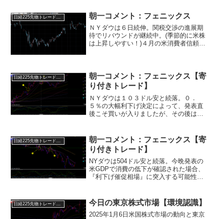
朝一コメント：フェニックス
日経225先物トレード倶楽部
ＮＹダウは６日続伸。関税交渉の進展期
待でリバウンドが継続中。(季節的に米株
は上昇しやすい！)４月の米消費者信頼感
指数は市場予想も下回り悪化。米経済は
引き続き低下中です。目先はリズムライ
ンに注目！赤ラインの上げ波を明確に割
ればリバウンドは終了...
朝一コメント：フェニックス【寄
日経225先物トレード倶楽部
り付きトレード】
ＮＹダウは１０３ドル安と続落。０．
５％の大幅利下げ決定によって、発表直
後こそ買いが入りましたが、その後は利
食い売り優勢となり値を消していく展開
となりました。・景気後退を認めたこと
になるため当然の利食い売り！・米雇用
朝一コメント：フェニックス【寄
日経225先物トレード倶楽部
の回復、米製造業の回復の確...
り付きトレード】
NYダウは504ドル安と続落。今晩発表の
米GDPで消費の低下が確認された場合、
『利下げ催促相場』に突入する可能性が
あります。23日夕に発表されたテスラの
2024年4－6月期決算は市場予想を下回
り、一時13%近くまで下落。(買われ過ぎ
今日の東京株式市場【環境認識】
日経225先物トレード倶楽部
ていたこ...
2025年1月6日米国株式市場の動向と東京