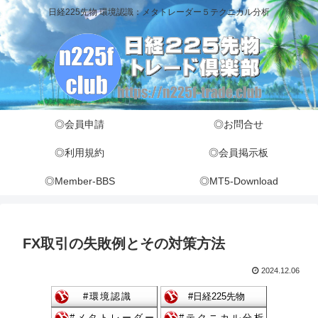
日経225先物 環境認識：メタトレーダー５テクニカル分析
◎会員申請
◎お問合せ
◎利用規約
◎会員掲示板
◎Member-BBS
◎MT5-Download
FX取引の失敗例とその対策方法
2024.12.06