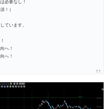
気は必要なし！
必須！）
試しています。
へ！
方向へ！
方向へ！