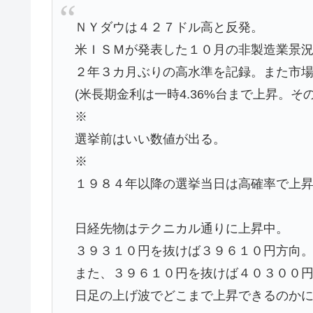
ＮＹダウは４２７ドル高と反発。
米ＩＳＭが発表した１０月の非製造業景
２年３カ月ぶりの高水準を記録。また市
(米長期金利は一時4.36%台まで上昇。
※
選挙前はいい数値が出る。
※
１９８４年以降の選挙当日は高確率で上
日経先物はテクニカル通りに上昇中。
３９３１０円を抜けば３９６１０円方向
また、３９６１０円を抜けば４０３００
日足の上げ波でどこまで上昇できるのか