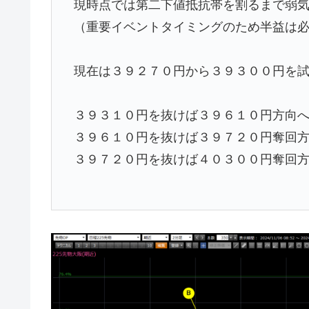
現時点では第二下値抵抗帯を割るまで弱
（重要イベントタイミングのため半益は
現在は３９２７０円から３９３００円を
３９３１０円を抜けば３９６１０円方向
３９６１０円を抜けば３９７２０円奪回
３９７２０円を抜けば４０３００円奪回