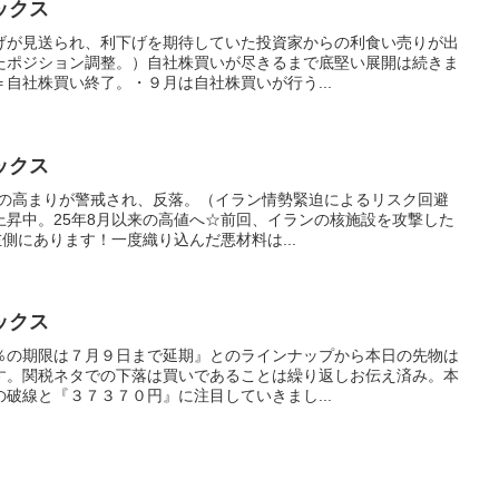
ックス
げが見送られ、利下げを期待していた投資家からの利食い売りが出
たポジション調整。）自社株買いが尽きるまで底堅い展開は続きま
自社株買い終了。・９月は自社株買いが行う...
ックス
クの高まりが警戒され、反落。（イラン情勢緊迫によるリスク回避
上昇中。25年8月以来の高値へ☆前回、イランの核施設を攻撃した
左側にあります！一度織り込んだ悪材料は...
ックス
％の期限は７月９日まで延期』とのラインナップから本日の先物は
す。関税ネタでの下落は買いであることは繰り返しお伝え済み。本
破線と『３７３７０円』に注目していきまし...