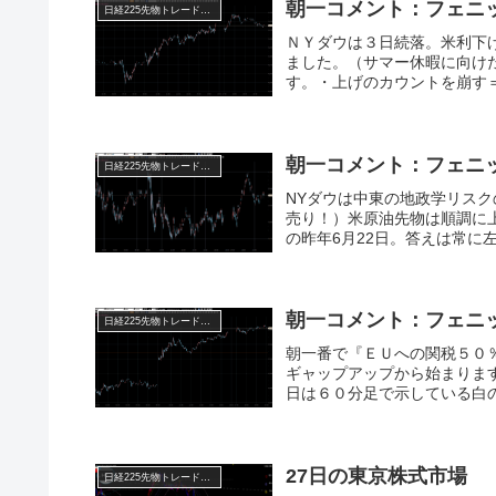
朝一コメント：フェニ
日経225先物トレード倶楽部
ＮＹダウは３日続落。米利下
ました。（サマー休暇に向け
す。・上げのカウントを崩す＝
朝一コメント：フェニ
日経225先物トレード倶楽部
NYダウは中東の地政学リス
売り！）米原油先物は順調に
の昨年6月22日。答えは常に
朝一コメント：フェニ
日経225先物トレード倶楽部
朝一番で『ＥＵへの関税５０
ギャップアップから始まりま
日は６０分足で示している白の
27日の東京株式市場
日経225先物トレード倶楽部