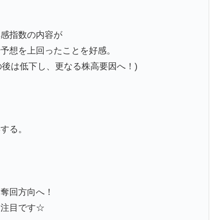
況感指数の内容が
場予想を上回ったことを好感。
その後は低下し、更なる株高要因へ！)
昇する。
。
円奪回方向へ！
に注目です☆