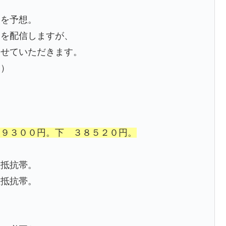
開を予想。
トを配信しますが、
させていただきます。
！）
３９３００円。下 ３８５２０円。
値抵抗帯。
値抵抗帯。
、