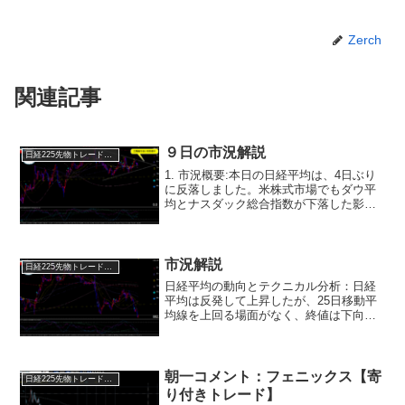
Zerch
関連記事
９日の市況解説
日経225先物トレード倶楽部
1. 市況概要:本日の日経平均は、4日ぶり
に反落しました。米株式市場でもダウ平
均とナスダック総合指数が下落した影響
がありました。2. 中国貿易収支の影響:中
国の7月貿易収支が予想を上回る悪化とな
り、これによる世界経済の減速懸念から
売りが先行...
市況解説
日経225先物トレード倶楽部
日経平均の動向とテクニカル分析：日経
平均は反発して上昇したが、25日移動平
均線を上回る場面がなく、終値は下向き
の5日移動平均線をわずかに下回った。ロ
ーソク足チャートでは、「陰の陰はら
み」というパターンが形成され、これは
短期的な売り優勢を示す...
朝一コメント：フェニックス【寄
日経225先物トレード倶楽部
り付きトレード】