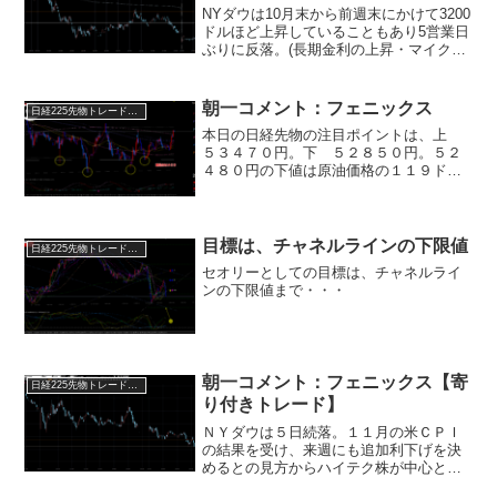
NYダウは10月末から前週末にかけて3200
ドルほど上昇していることもあり5営業日
ぶりに反落。(長期金利の上昇・マイクロ
ソフトやエヌビディアなど大型株の下落
が下げ要因)週末レポートでもお伝えした
ように今の欧米市場は夢想相場です。(仮
朝一コメント：フェニックス
日経225先物トレード倶楽部
説を織り...
本日の日経先物の注目ポイントは、上
５３４７０円。下 ５２８５０円。５２
４８０円の下値は原油価格の１１９ドル
を織り込んでいる価格。原油価格が１０
０ドル以下で推移していれば、まず割れ
ることはないだろうと思考しましょう。
（割れば違う材料の可能性...
目標は、チャネルラインの下限値
日経225先物トレード倶楽部
セオリーとしての目標は、チャネルライ
ンの下限値まで・・・
朝一コメント：フェニックス【寄
日経225先物トレード倶楽部
り付きトレード】
ＮＹダウは５日続落。１１月の米ＣＰＩ
の結果を受け、来週にも追加利下げを決
めるとの見方からハイテク株が中心とな
って上昇。(ＮＡＳＤＡＱは史上最高値を