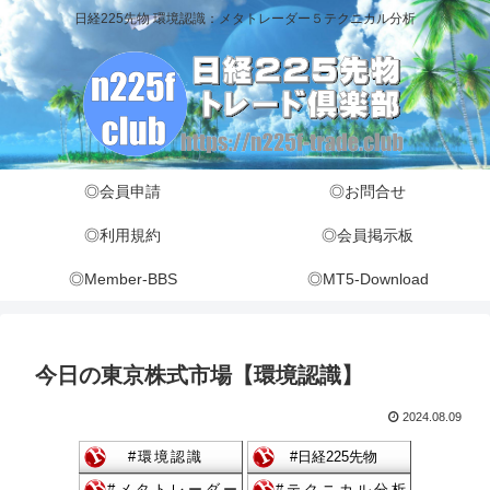
日経225先物 環境認識：メタトレーダー５テクニカル分析
◎会員申請
◎お問合せ
◎利用規約
◎会員掲示板
◎Member-BBS
◎MT5-Download
今日の東京株式市場【環境認識】
2024.08.09