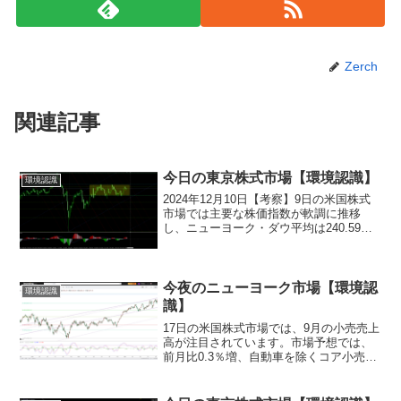
Zerch
関連記事
今日の東京株式市場【環境認識】
環境認識
2024年12月10日【考察】9日の米国株式
市場では主要な株価指数が軟調に推移
し、ニューヨーク・ダウ平均は240.59ド
ル下落し、ナスダック総合指数も123.084
ポイント安となりました。これは3営業日
連続の下落です。株式市場全体では、
11...
今夜のニューヨーク市場【環境認
環境認識
識】
17日の米国株式市場では、9月の小売売上
高が注目されています。市場予想では、
前月比0.3％増、自動車を除くコア小売売
上高は0.1％増とされています。個人消費
が堅調であれば、米経済の先行きに対す
る楽観的な見方が広がり、幅広い銘柄へ