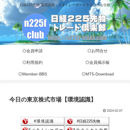
日経225先物 環境認識：メタトレーダー５テクニカル分析
◎会員申請
◎お問合せ
◎利用規約
◎会員掲示板
◎Member-BBS
◎MT5-Download
今日の東京株式市場【環境認識】
2024.02.07