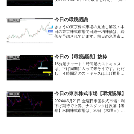
ました。一方、ナスダック総合指数は
43.365ポイント上昇して17,127.661ポイ
ントとなり、3日ぶりに...
今日の環境認識
環境認識
きょうの東京株式市場の見通し解説：本
日の東京株式市場で日経平均株価は、続
落が予想されています。前日の米国市場
では、経済指標の堅調さを受けながら
も、長期金利の上昇懸念などから主要３
指数が下落しました。この影響を受け
て、本日の日本株市場も軟調な...
今日の【環境認識】抜粋
環境認識
15分足チャート１時間足のストキャス
は、下げ周期に入って来そうです。ただ
し、４時間足のストキャスは上げ周期に
入って来ているので、大きな下落は、考
えていません。あとは、その時のファン
ダ次第です。H1Lineも割って来ているの
で、テクニカル的に...
今日の東京株式市場【環境認識】
環境認識
2024年6月21日 金曜日米国株式市場：利
下げ期待で上昇、ナスダックは反落【考
察】米国株式市場は、20日（木曜日）に3
日続伸し、ダウ平均株価は3万9000ドル台
を回復しました。一方、ナスダック総合
指数は8日ぶりに反落しました。米国景気
指標...