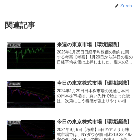
Zerch
関連記事
来週の東京市場【環境認識】
環境認識
2025年1月25日日経平均株価の動向に関
する考察【考察】1月20日から24日の週の
日経平均株価は上昇しました。週末の24
日には一時4万279.79円まで上昇し、最終
的には先週末比で1480.52円（3.85％）高
の3万9931.98円で取...
今日の東京株式市場【環境認識】
環境認識
2024年1月29日日本株市場の見通し本日
の日本株市場は、買い先行で始まった後
は、次第にこう着感が強まりやすい相場
展開が意識されそうです。先週末の米国
市場は、NYダウが60ドル高、ナスダック
は55ポイント安となりました。朝方発表
された23年...
今日の東京株式市場【環境認識】
環境認識
2024年9月6日【考察】5日のアメリカ株
式市場では、NYダウが前日比219.22ドル
安の40,755.75ドルで取引を終え、下落し