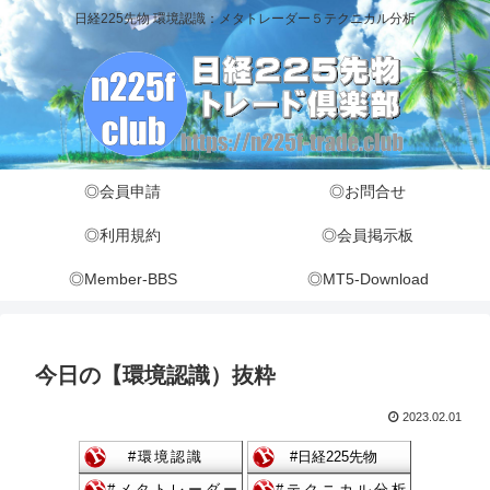
日経225先物 環境認識：メタトレーダー５テクニカル分析
◎会員申請
◎お問合せ
◎利用規約
◎会員掲示板
◎Member-BBS
◎MT5-Download
今日の【環境認識）抜粋
2023.02.01